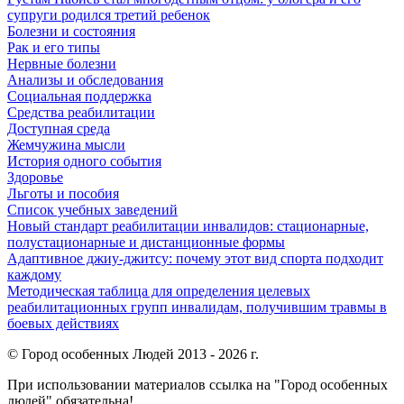
супруги родился третий ребенок
Болезни и состояния
Рак и его типы
Нервные болезни
Анализы и обследования
Социальная поддержка
Средства реабилитации
Доступная среда
Жемчужина мысли
История одного события
Здоровье
Льготы и пособия
Список учебных заведений
Новый стандарт реабилитации инвалидов: стационарные,
полустационарные и дистанционные формы
Адаптивное джиу-джитсу: почему этот вид спорта подходит
каждому
Методическая таблица для определения целевых
реабилитационных групп инвалидам, получившим травмы в
боевых действиях
© Город особенных Людей 2013 - 2026 г.
При использовании материалов ссылка на "Город особенных
людей" обязательна!