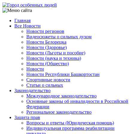
Перейти
к
основному
Главная
содержанию
Все Новости
Main
Новости регионов
navigation
Видеосюжеты о сильных духом
Новости Белорецка
Новости (Здоровье)
Новости (Льготы и пособие)
Новости (наука и техника)
Новости (Общество)
Новости
Новости Республики Башкортостан
Спортивные новости
Статьи о сильных
Законодательство
Международное законодательство
Основные законы об инвалидности в Российской
Федерации
Региональное законодательство
Защита прав
Вопросы и ответы (Юридическая помощь)
Индивидуальная программа реабилитации
инвалида