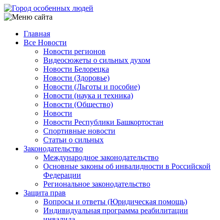
Перейти
к
основному
Главная
содержанию
Все Новости
Main
Новости регионов
navigation
Видеосюжеты о сильных духом
Новости Белорецка
Новости (Здоровье)
Новости (Льготы и пособие)
Новости (наука и техника)
Новости (Общество)
Новости
Новости Республики Башкортостан
Спортивные новости
Статьи о сильных
Законодательство
Международное законодательство
Основные законы об инвалидности в Российской
Федерации
Региональное законодательство
Защита прав
Вопросы и ответы (Юридическая помощь)
Индивидуальная программа реабилитации
инвалида