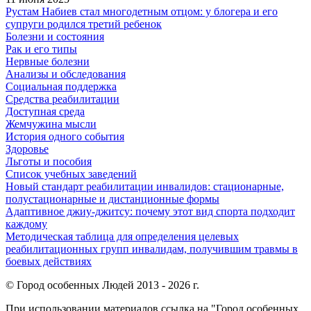
Рустам Набиев стал многодетным отцом: у блогера и его
супруги родился третий ребенок
Болезни и состояния
Рак и его типы
Нервные болезни
Анализы и обследования
Социальная поддержка
Средства реабилитации
Доступная среда
Жемчужина мысли
История одного события
Здоровье
Льготы и пособия
Список учебных заведений
Новый стандарт реабилитации инвалидов: стационарные,
полустационарные и дистанционные формы
Адаптивное джиу-джитсу: почему этот вид спорта подходит
каждому
Методическая таблица для определения целевых
реабилитационных групп инвалидам, получившим травмы в
боевых действиях
© Город особенных Людей 2013 - 2026 г.
При использовании материалов ссылка на "Город особенных