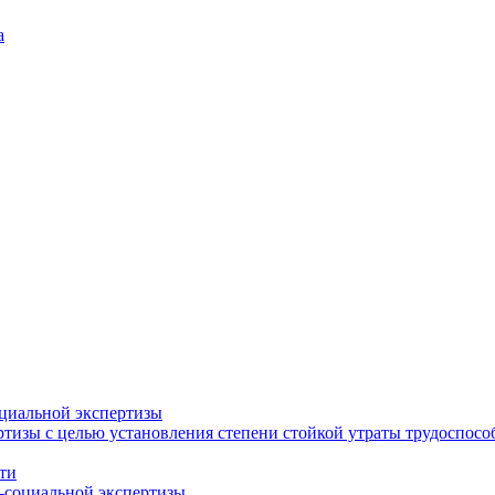
а
циальной экспертизы
тизы с целью установления степени стойкой утраты трудоспособ
ти
-социальной экспертизы