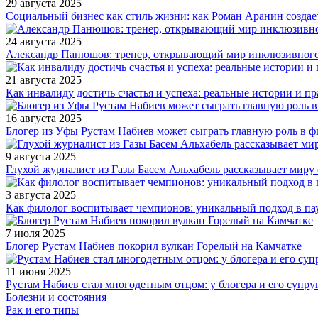
29 августа 2025
Социальный бизнес как стиль жизни: как Роман Аранин создае
24 августа 2025
Александр Панюшов: тренер, открывающий мир инклюзивного
21 августа 2025
Как инвалиду достичь счастья и успеха: реальные истории и п
16 августа 2025
Блогер из Уфы Рустам Набиев может сыграть главную роль в 
9 августа 2025
Глухой журналист из Газы Басем Альхабель рассказывает миру 
3 августа 2025
Как филолог воспитывает чемпионов: уникальный подход в па
7 июля 2025
Блогер Рустам Набиев покорил вулкан Горелый на Камчатке
11 июня 2025
Рустам Набиев стал многодетным отцом: у блогера и его супру
Болезни и состояния
Рак и его типы