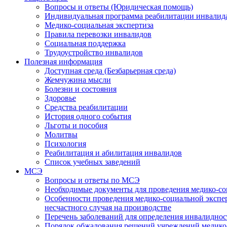
Вопросы и ответы (Юридическая помощь)
Индивидуальная программа реабилитации инвалид
Медико-социальная экспертиза
Правила перевозки инвалидов
Социальная поддержка
Трудоустройство инвалидов
Полезная информация
Доступная среда (Безбарьерная среда)
Жемчужина мысли
Болезни и состояния
Здоровье
Средства реабилитации
История одного события
Льготы и пособия
Молитвы
Психология
Реабилитация и абилитация инвалидов
Список учебных заведений
МСЭ
Вопросы и ответы по МСЭ
Необходимые документы для проведения медико-со
Особенности проведения медико-социальной экспер
несчастного случая на производстве
Перечень заболеваний для определения инвалиднос
Порядок обжалования решений учреждений медико