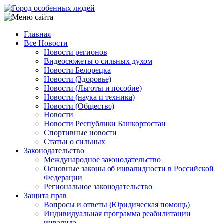
Перейти
к
основному
Главная
содержанию
Все Новости
Main
Новости регионов
navigation
Видеосюжеты о сильных духом
Новости Белорецка
Новости (Здоровье)
Новости (Льготы и пособие)
Новости (наука и техника)
Новости (Общество)
Новости
Новости Республики Башкортостан
Спортивные новости
Статьи о сильных
Законодательство
Международное законодательство
Основные законы об инвалидности в Российской
Федерации
Региональное законодательство
Защита прав
Вопросы и ответы (Юридическая помощь)
Индивидуальная программа реабилитации
инвалида