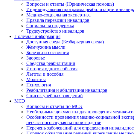
Вопросы и ответы (Юридическая помощь)
Индивидуальная программа реабилитации инвалид
Медико-социальная экспертиза
Правила перевозки инвалидов
Социальная поддержка
Трудоустройство инвалидов
Полезная информация
Доступная среда (Безбарьерная среда)
Жемчужина мысли
Болезни и состояния
Здоровье
Средства реабилитации
История одного события
Льготы и пособия
Молитвы
Психология
Реабилитация и абилитация инвалидов
Список учебных заведений
МСЭ
Вопросы и ответы по МСЭ
Необходимые документы для проведения медико-со
Особенности проведения медико-социальной экспер
несчастного случая на производстве
Перечень заболеваний для определения инвалиднос
Порядок обжалования решений учреждений медико