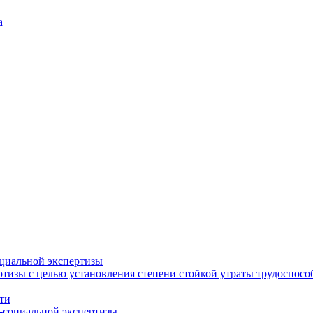
а
циальной экспертизы
тизы с целью установления степени стойкой утраты трудоспособ
ти
-социальной экспертизы