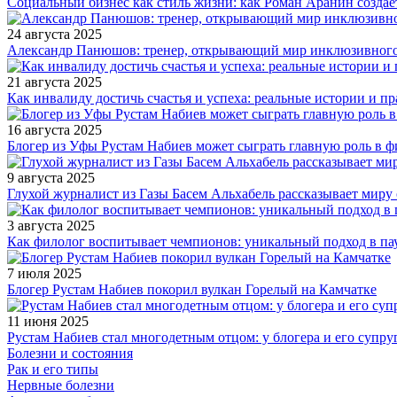
Социальный бизнес как стиль жизни: как Роман Аранин создае
24 августа 2025
Александр Панюшов: тренер, открывающий мир инклюзивного
21 августа 2025
Как инвалиду достичь счастья и успеха: реальные истории и п
16 августа 2025
Блогер из Уфы Рустам Набиев может сыграть главную роль в 
9 августа 2025
Глухой журналист из Газы Басем Альхабель рассказывает миру 
3 августа 2025
Как филолог воспитывает чемпионов: уникальный подход в па
7 июля 2025
Блогер Рустам Набиев покорил вулкан Горелый на Камчатке
11 июня 2025
Рустам Набиев стал многодетным отцом: у блогера и его супру
Болезни и состояния
Рак и его типы
Нервные болезни