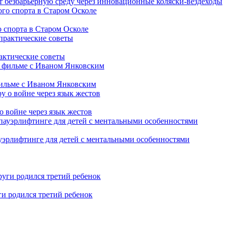
т безбарьерную среду через инновационные коляски-вездеходы
 спорта в Старом Осколе
рактические советы
фильме с Иваном Янковским
о войне через язык жестов
уэрлифтинге для детей с ментальными особенностями
ги родился третий ребенок