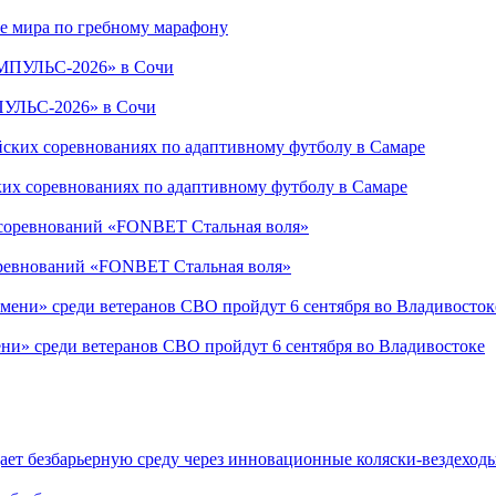
е мира по гребному марафону
ПУЛЬС-2026» в Сочи
ких соревнованиях по адаптивному футболу в Самаре
соревнований «FONBET Стальная воля»
ни» среди ветеранов СВО пройдут 6 сентября во Владивостоке