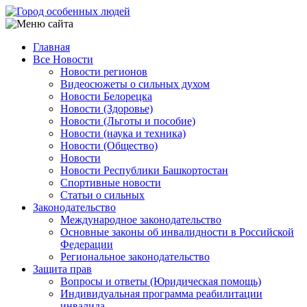
Перейти
к
основному
Главная
содержанию
Все Новости
Main
Новости регионов
navigation
Видеосюжеты о сильных духом
Новости Белорецка
Новости (Здоровье)
Новости (Льготы и пособие)
Новости (наука и техника)
Новости (Общество)
Новости
Новости Республики Башкортостан
Спортивные новости
Статьи о сильных
Законодательство
Международное законодательство
Основные законы об инвалидности в Российской
Федерации
Региональное законодательство
Защита прав
Вопросы и ответы (Юридическая помощь)
Индивидуальная программа реабилитации
инвалида