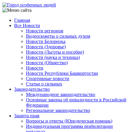
Перейти
к
основному
Главная
содержанию
Все Новости
Main
Новости регионов
navigation
Видеосюжеты о сильных духом
Новости Белорецка
Новости (Здоровье)
Новости (Льготы и пособие)
Новости (наука и техника)
Новости (Общество)
Новости
Новости Республики Башкортостан
Спортивные новости
Статьи о сильных
Законодательство
Международное законодательство
Основные законы об инвалидности в Российской
Федерации
Региональное законодательство
Защита прав
Вопросы и ответы (Юридическая помощь)
Индивидуальная программа реабилитации
инвалида