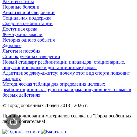
Рак и его типы
Нервные болезни
Анализы и обследования
Социальная поддержка
Средства реабилитации
Доступная среда
Жемчужина мысли
История одного события
Здоровье
Льготы и пособия
Список учебных заведений
Новый стандарт реабилитации инвалидов: стационарные,
полустационарные и дистанционные формы
Адаптивное джиу-джитсу: почему этот вид спорта подходит
каждому
Методическая таблица для определения целевых
реабилитационных групп инвалидам, получившим травмы в
боевых действиях
© Город особенных Людей 2013 - 2026 г.
При использовании материалов ссылка на "Город особенных
людей" обязательна!