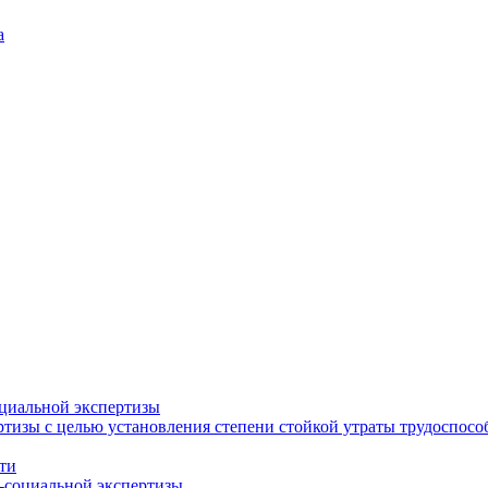
а
циальной экспертизы
тизы с целью установления степени стойкой утраты трудоспособ
ти
-социальной экспертизы