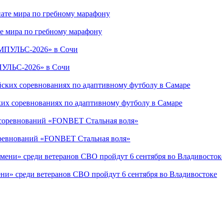
е мира по гребному марафону
ПУЛЬС-2026» в Сочи
ких соревнованиях по адаптивному футболу в Самаре
соревнований «FONBET Стальная воля»
ни» среди ветеранов СВО пройдут 6 сентября во Владивостоке