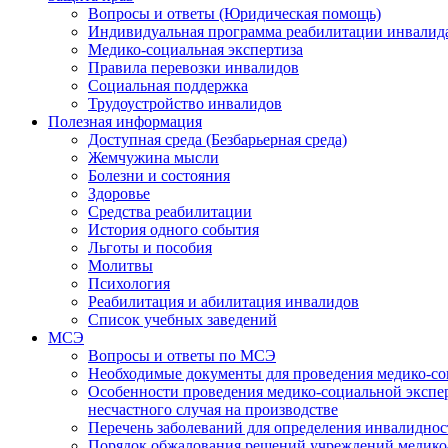
Вопросы и ответы (Юридическая помощь)
Индивидуальная программа реабилитации инвалид
Медико-социальная экспертиза
Правила перевозки инвалидов
Социальная поддержка
Трудоустройство инвалидов
Полезная информация
Доступная среда (Безбарьерная среда)
Жемчужина мысли
Болезни и состояния
Здоровье
Средства реабилитации
История одного события
Льготы и пособия
Молитвы
Психология
Реабилитация и абилитация инвалидов
Список учебных заведений
МСЭ
Вопросы и ответы по МСЭ
Необходимые документы для проведения медико-со
Особенности проведения медико-социальной экспер
несчастного случая на производстве
Перечень заболеваний для определения инвалиднос
Порядок обжалования решений учреждений медико