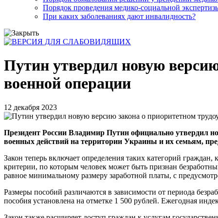
Порядок проведения медико-социальной экспертизы
При каких заболеваниях дают инвалидность?
Путин утвердил новую версию
военной операции
12 декабря 2023
Президент России Владимир Путин официально утвердил нов
военных действий на территории Украины и их семьям, пр
Закон теперь включает определения таких категорий граждан, 
критерии, по которым человек может быть признан безработны
равное минимальному размеру заработной платы, с предусмот
Размеры пособий различаются в зависимости от периода безра
пособия установлена на отметке 1 500 рублей. Ежегодная инде
Закон также расширяет доступ граждан к услугам государствен