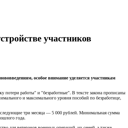
устройстве участников
нововведениям, особое внимание уделяется участникам
ку потери работы" и "безработные". В тексте закона прописаны
нимального и максимального уровня пособий по безработице,
за следующие три месяца — 5 000 рублей. Минимальная сумма
рошлого года.
ство для ветеранов военных операций, их семей, а также