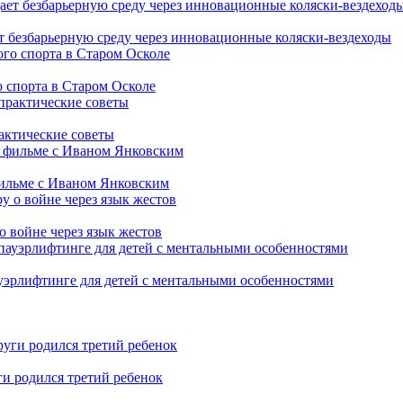
т безбарьерную среду через инновационные коляски-вездеходы
 спорта в Старом Осколе
рактические советы
фильме с Иваном Янковским
о войне через язык жестов
уэрлифтинге для детей с ментальными особенностями
ги родился третий ребенок