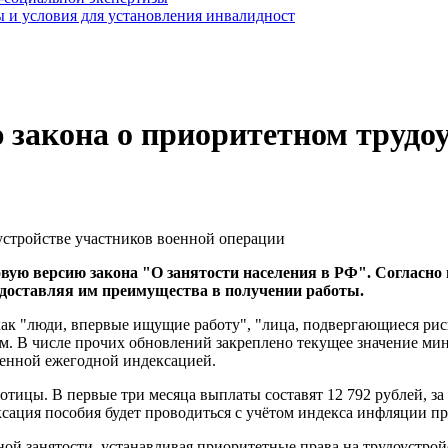
 и условия для установления инвалидност
 закона о приоритетном трудо
ую версию закона "О занятости населения в РФ". Согласно 
едоставляя им преимущества в получении работы.
как "люди, впервые ищущие работу", "лица, подвергающиеся рис
м. В числе прочих обновлений закреплено текущее значение ми
ренной ежегодной индексацией.
ботицы. В первые три месяца выплаты составят 12 792 рублей, 
ксация пособия будет проводиться с учётом индекса инфляции п
ной занятости, устанавливая приоритетные права на трудоустрой