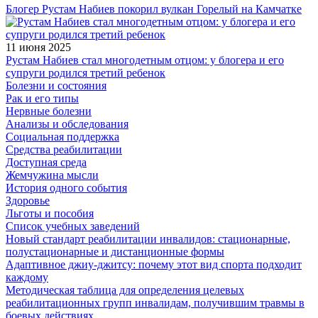
Блогер Рустам Набиев покорил вулкан Горелый на Камчатке
11 июня 2025
Рустам Набиев стал многодетным отцом: у блогера и его
супруги родился третий ребенок
Болезни и состояния
Рак и его типы
Нервные болезни
Анализы и обследования
Социальная поддержка
Средства реабилитации
Доступная среда
Жемчужина мысли
История одного события
Здоровье
Льготы и пособия
Список учебных заведений
Новый стандарт реабилитации инвалидов: стационарные,
полустационарные и дистанционные формы
Адаптивное джиу-джитсу: почему этот вид спорта подходит
каждому
Методическая таблица для определения целевых
реабилитационных групп инвалидам, получившим травмы в
боевых действиях