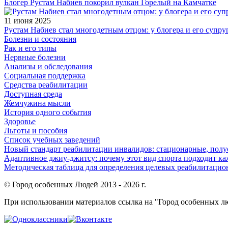
Блогер Рустам Набиев покорил вулкан Горелый на Камчатке
11 июня 2025
Рустам Набиев стал многодетным отцом: у блогера и его супру
Болезни и состояния
Рак и его типы
Нервные болезни
Анализы и обследования
Социальная поддержка
Средства реабилитации
Доступная среда
Жемчужина мысли
История одного события
Здоровье
Льготы и пособия
Список учебных заведений
Новый стандарт реабилитации инвалидов: стационарные, пол
Адаптивное джиу-джитсу: почему этот вид спорта подходит к
Методическая таблица для определения целевых реабилитаци
© Город особенных Людей 2013 - 2026 г.
При использовании материалов ссылка на "Город особенных лю