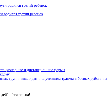
ги родился третий ребенок
устационарные и дистанционные формы
аждому
онных групп инвалидам, получившим травмы в боевых действия
дей" обязательна!