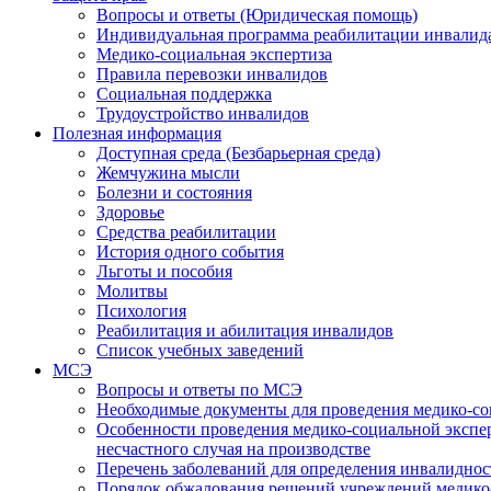
Вопросы и ответы (Юридическая помощь)
Индивидуальная программа реабилитации инвалид
Медико-социальная экспертиза
Правила перевозки инвалидов
Социальная поддержка
Трудоустройство инвалидов
Полезная информация
Доступная среда (Безбарьерная среда)
Жемчужина мысли
Болезни и состояния
Здоровье
Средства реабилитации
История одного события
Льготы и пособия
Молитвы
Психология
Реабилитация и абилитация инвалидов
Список учебных заведений
МСЭ
Вопросы и ответы по МСЭ
Необходимые документы для проведения медико-со
Особенности проведения медико-социальной экспер
несчастного случая на производстве
Перечень заболеваний для определения инвалиднос
Порядок обжалования решений учреждений медико