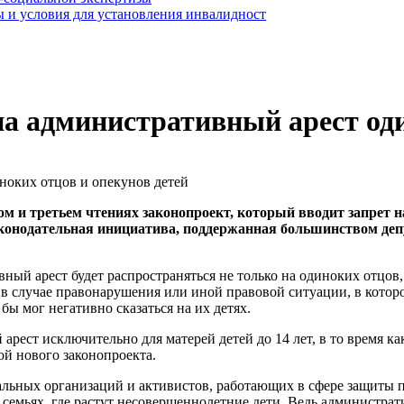
 и условия для установления инвалидност
на административный арест оди
м и третьем чтениях законопроект, который вводит запрет 
 Законодательная инициатива, поддержанная большинством де
ный арест будет распространяться не только на одиноких отцов
то в случае правонарушения или иной правовой ситуации, в кото
бы мог негативно сказаться на их детях.
рест исключительно для матерей детей до 14 лет, в то время ка
ой нового законопроекта.
ьных организаций и активистов, работающих в сфере защиты пра
 семьях, где растут несовершеннолетние дети. Ведь администра