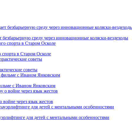
т безбарьерную среду через инновационные коляски-вездеходы
 спорта в Старом Осколе
рактические советы
фильме с Иваном Янковским
о войне через язык жестов
уэрлифтинге для детей с ментальными особенностями