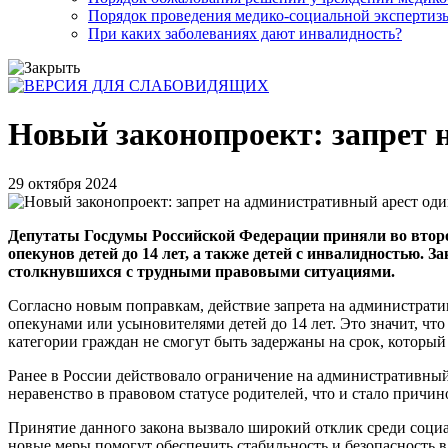
Порядок проведения медико-социальной экспертизы
При каких заболеваниях дают инвалидность?
Новый законопроект: запрет 
29 октября 2024
Депутаты Госдумы Российской Федерации приняли во второ
опекунов детей до 14 лет, а также детей с инвалидностью.
столкнувшихся с трудными правовыми ситуациями.
Согласно новым поправкам, действие запрета на административ
опекунами или усыновителями детей до 14 лет. Это значит, ч
категории граждан не смогут быть задержаны на срок, который 
Ранее в России действовало ограничение на административный а
неравенство в правовом статусе родителей, что и стало причин
Принятие данного закона вызвало широкий отклик среди социал
новые меры помогут обеспечить стабильность и безопасность в