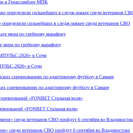
сии в Генассамблее МПК
е определили сильнейших в следж-хоккее среди ветеранов СВО
е мира по гребному марафону
ПУЛЬС-2026» в Сочи
ких соревнованиях по адаптивному футболу в Самаре
соревнований «FONBET Стальная воля»
ни» среди ветеранов СВО пройдут 6 сентября во Владивостоке