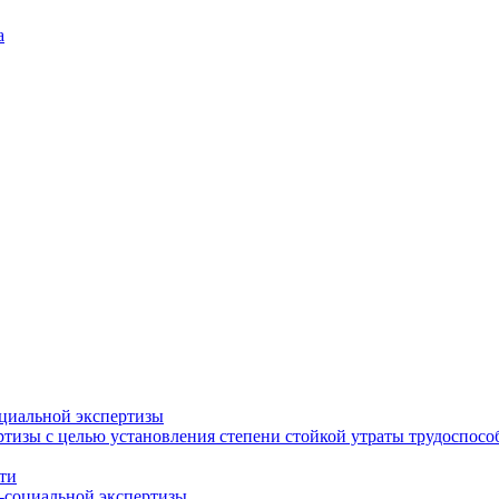
а
циальной экспертизы
тизы с целью установления степени стойкой утраты трудоспособ
ти
-социальной экспертизы