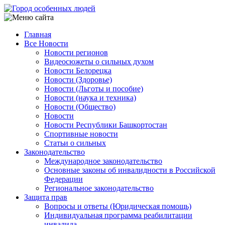
Перейти
к
основному
Главная
содержанию
Все Новости
Main
Новости регионов
navigation
Видеосюжеты о сильных духом
Новости Белорецка
Новости (Здоровье)
Новости (Льготы и пособие)
Новости (наука и техника)
Новости (Общество)
Новости
Новости Республики Башкортостан
Спортивные новости
Статьи о сильных
Законодательство
Международное законодательство
Основные законы об инвалидности в Российской
Федерации
Региональное законодательство
Защита прав
Вопросы и ответы (Юридическая помощь)
Индивидуальная программа реабилитации
инвалида