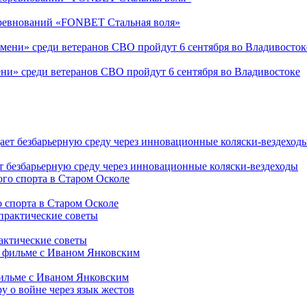
соревнований «FONBET Стальная воля»
ни» среди ветеранов СВО пройдут 6 сентября во Владивостоке
т безбарьерную среду через инновационные коляски-вездеходы
 спорта в Старом Осколе
рактические советы
фильме с Иваном Янковским