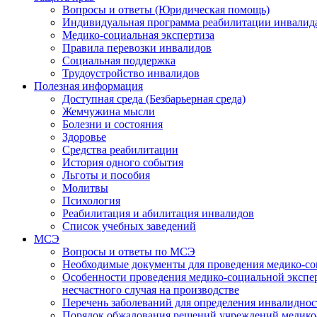
Вопросы и ответы (Юридическая помощь)
Индивидуальная программа реабилитации инвалид
Медико-социальная экспертиза
Правила перевозки инвалидов
Социальная поддержка
Трудоустройство инвалидов
Полезная информация
Доступная среда (Безбарьерная среда)
Жемчужина мысли
Болезни и состояния
Здоровье
Средства реабилитации
История одного события
Льготы и пособия
Молитвы
Психология
Реабилитация и абилитация инвалидов
Список учебных заведений
МСЭ
Вопросы и ответы по МСЭ
Необходимые документы для проведения медико-со
Особенности проведения медико-социальной экспер
несчастного случая на производстве
Перечень заболеваний для определения инвалиднос
Порядок обжалования решений учреждений медико