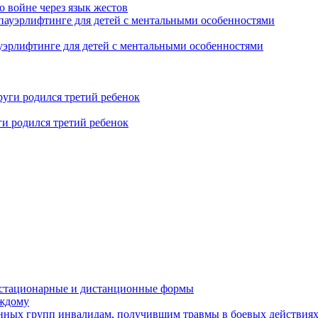
о войне через язык жестов
уэрлифтинге для детей с ментальными особенностями
ги родился третий ребенок
устационарные и дистанционные формы
аждому
онных групп инвалидам, получившим травмы в боевых действия