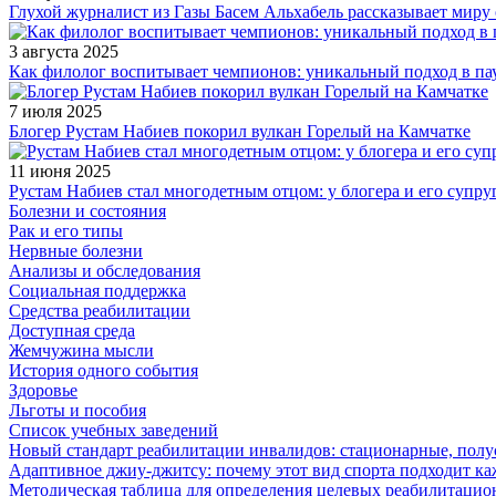
Глухой журналист из Газы Басем Альхабель рассказывает миру 
3 августа 2025
Как филолог воспитывает чемпионов: уникальный подход в па
7 июля 2025
Блогер Рустам Набиев покорил вулкан Горелый на Камчатке
11 июня 2025
Рустам Набиев стал многодетным отцом: у блогера и его супру
Болезни и состояния
Рак и его типы
Нервные болезни
Анализы и обследования
Социальная поддержка
Средства реабилитации
Доступная среда
Жемчужина мысли
История одного события
Здоровье
Льготы и пособия
Список учебных заведений
Новый стандарт реабилитации инвалидов: стационарные, пол
Адаптивное джиу-джитсу: почему этот вид спорта подходит к
Методическая таблица для определения целевых реабилитаци