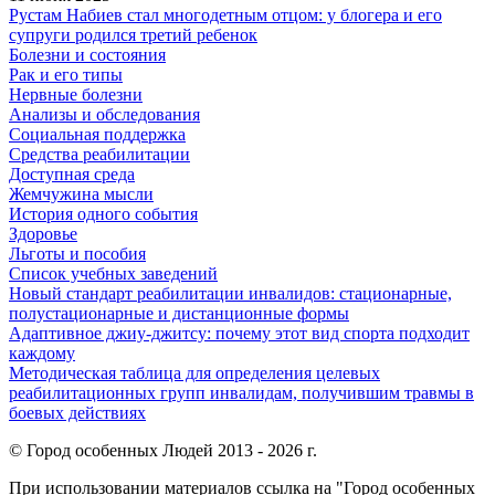
Рустам Набиев стал многодетным отцом: у блогера и его
супруги родился третий ребенок
Болезни и состояния
Рак и его типы
Нервные болезни
Анализы и обследования
Социальная поддержка
Средства реабилитации
Доступная среда
Жемчужина мысли
История одного события
Здоровье
Льготы и пособия
Список учебных заведений
Новый стандарт реабилитации инвалидов: стационарные,
полустационарные и дистанционные формы
Адаптивное джиу-джитсу: почему этот вид спорта подходит
каждому
Методическая таблица для определения целевых
реабилитационных групп инвалидам, получившим травмы в
боевых действиях
© Город особенных Людей 2013 - 2026 г.
При использовании материалов ссылка на "Город особенных