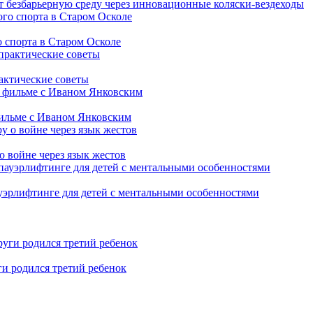
т безбарьерную среду через инновационные коляски-вездеходы
 спорта в Старом Осколе
рактические советы
фильме с Иваном Янковским
о войне через язык жестов
уэрлифтинге для детей с ментальными особенностями
ги родился третий ребенок