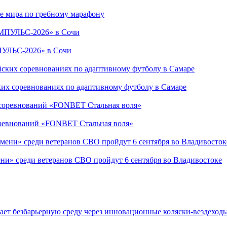
е мира по гребному марафону
ПУЛЬС-2026» в Сочи
ких соревнованиях по адаптивному футболу в Самаре
соревнований «FONBET Стальная воля»
ни» среди ветеранов СВО пройдут 6 сентября во Владивостоке