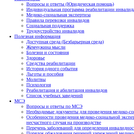
Вопросы и ответы (Юридическая помощь)
Индивидуальная программа реабилитации инвалид
Медико-социальная экспертиза
Правила перевозки инвалидов
Социальная поддержка
Трудоустройство инвалидов
Полезная информация
Доступная среда (Безбарьерная среда)
Жемчужина мысли
Болезни и состояния
Здоровье
Средства реабилитации
История одного события
Льготы и пособия
Молитвы
Психология
Реабилитация и абилитация инвалидов
Список учебных заведений
МСЭ
Вопросы и ответы по МСЭ
Необходимые документы для проведения медико-со
Особенности проведения медико-социальной экспер
несчастного случая на производстве
Перечень заболеваний для определения инвалиднос
Порядок обжалования решений учреждений медико