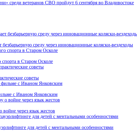
ни» среди ветеранов СВО пройдут 6 сентября во Владивостоке
т безбарьерную среду через инновационные коляски-вездеходы
 спорта в Старом Осколе
рактические советы
фильме с Иваном Янковским
о войне через язык жестов
уэрлифтинге для детей с ментальными особенностями