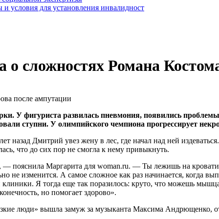
 и условия для установления инвалидност
а о сложностях Романа Костом
рки. У фигуриста развилась пневмония, появились проблем
овали ступни. У олимпийского чемпиона прогрессирует некро
т назад Дмитрий увез жену в лес, где начал над ней издеваться
ась, что до сих пор не смогла к нему привыкнуть.
о, — пояснила Маргарита для woman.ru. — Ты лежишь на кровати,
ьно не изменится. А самое сложное как раз начинается, когда вы
клиники. Я тогда еще так поразилось: круто, что можешь мышца
 конечность, но помогает здорово».
Близкие люди» вышла замуж за музыканта Максима Андрющенко, 