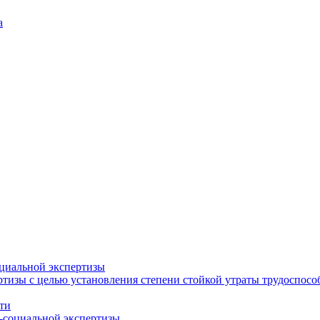
а
циальной экспертизы
тизы с целью установления степени стойкой утраты трудоспособ
ти
-социальной экспертизы