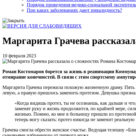
Порядок проведения медико-социальной экспертизы
При каких заболеваниях дают инвалидность?
Маргарита Грачева рассказал
10 февраля 2023
Роман Костомаров борется за жизнь в реанимации Коммуна
отмирание конечностей. В связи с этим спортсмену ампутир
Маргарита Грачева пережила похожую жизненную драму. Пять ле
левую, а правую пришлось заменить протезом. Девушка признал
«Когда видишь протез, ты не осознаешь, как дальше и чт
заменят руку и жизнь продолжится, по крайней мере, сил
жизнью. Помню, ко мне в больницу пришли из протезной 
теперь могу сказать: протез никогда не заменит реальную
Грачева смогла обрести женское счастье. Ведущая телешоу «
сыновьями избранницы от первого мужа.