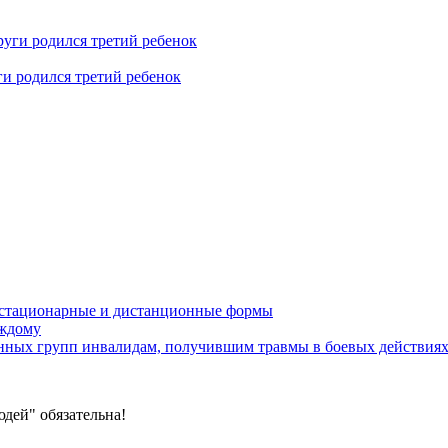
ги родился третий ребенок
устационарные и дистанционные формы
аждому
онных групп инвалидам, получившим травмы в боевых действия
дей" обязательна!