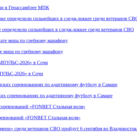
сии в Генассамблее МПК
е определили сильнейших в следж-хоккее среди ветеранов СВО
е мира по гребному марафону
ПУЛЬС-2026» в Сочи
ких соревнованиях по адаптивному футболу в Самаре
соревнований «FONBET Стальная воля»