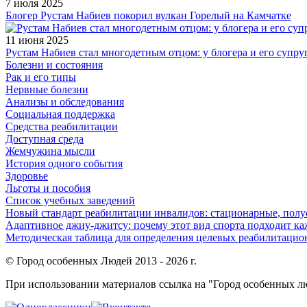
7 июля 2025
Блогер Рустам Набиев покорил вулкан Горелый на Камчатке
11 июня 2025
Рустам Набиев стал многодетным отцом: у блогера и его супру
Болезни и состояния
Рак и его типы
Нервные болезни
Анализы и обследования
Социальная поддержка
Средства реабилитации
Доступная среда
Жемчужина мысли
История одного события
Здоровье
Льготы и пособия
Список учебных заведений
Новый стандарт реабилитации инвалидов: стационарные, пол
Адаптивное джиу-джитсу: почему этот вид спорта подходит к
Методическая таблица для определения целевых реабилитаци
© Город особенных Людей 2013 - 2026 г.
При использовании материалов ссылка на "Город особенных лю