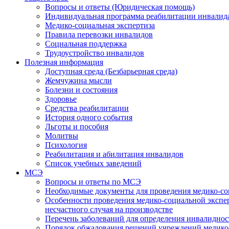
Вопросы и ответы (Юридическая помощь)
Индивидуальная программа реабилитации инвалид
Медико-социальная экспертиза
Правила перевозки инвалидов
Социальная поддержка
Трудоустройство инвалидов
Полезная информация
Доступная среда (Безбарьерная среда)
Жемчужина мысли
Болезни и состояния
Здоровье
Средства реабилитации
История одного события
Льготы и пособия
Молитвы
Психология
Реабилитация и абилитация инвалидов
Список учебных заведений
МСЭ
Вопросы и ответы по МСЭ
Необходимые документы для проведения медико-со
Особенности проведения медико-социальной экспер
несчастного случая на производстве
Перечень заболеваний для определения инвалиднос
Порядок обжалования решений учреждений медико