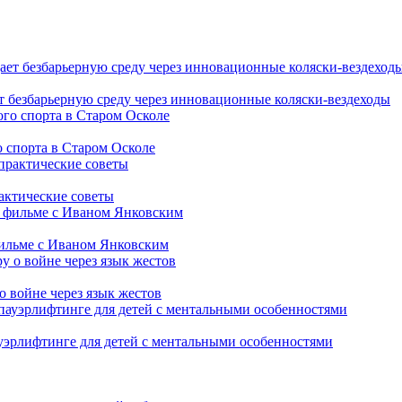
т безбарьерную среду через инновационные коляски-вездеходы
 спорта в Старом Осколе
рактические советы
фильме с Иваном Янковским
о войне через язык жестов
уэрлифтинге для детей с ментальными особенностями