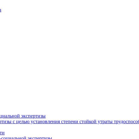
а
циальной экспертизы
тизы с целью установления степени стойкой утраты трудоспособ
ти
-социальной экспертизы