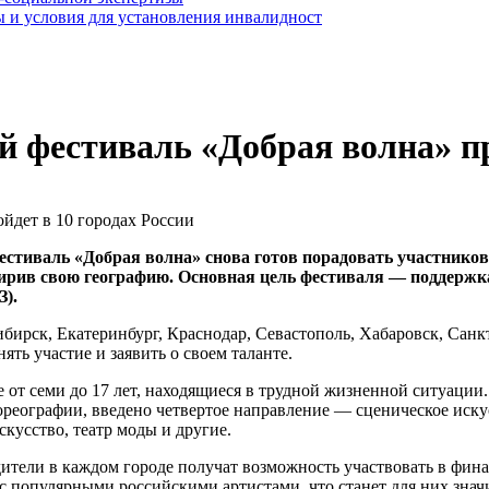
 и условия для установления инвалидност
 фестиваль «Добрая волна» пр
тиваль «Добрая волна» снова готов порадовать участников и
ширив свою географию. Основная цель фестиваля — поддержка
).
сибирск, Екатеринбург, Краснодар, Севастополь, Хабаровск, Сан
ть участие и заявить о своем таланте.
те от семи до 17 лет, находящиеся в трудной жизненной ситуаци
еографии, введено четвертое направление — сценическое искусс
скусство, театр моды и другие.
ители в каждом городе получат возможность участвовать в фина
 с популярными российскими артистами, что станет для них зна