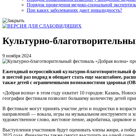
Порядок проведения медико-социальной экспертизы
При каких заболеваниях дают инвалидность?
Культурно-благотворительный
9 ноября 2024
Ежегодный всероссийский культурно-благотворительный фес
в шестой раз подряд и обещает стать еще масштабнее, рас
также детей с ограниченными возможностями здоровья (ОВЗ
«Добрая волна» в этом году охватит 10 городов: Казань, Ново
географии фестиваля позволит большему количеству детей приня
В фестивале могут принять участие дети и подростки в возрас
направлений — вокала, игры на музыкальном инструменте и хор
художественное слово, жестовое пение, акробатика, цирковое и
Выступления участников будут оценивать члены жюри, а побед
2025 года. Финалисты также смогут выступить на одной сцене