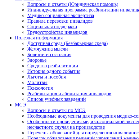
Вопросы и ответы (Юридическая помощь)
Индивидуальная программа реабилитации инвалид
Медико-социальная экспертиза
Правила перевозки инвалидов
Социальная поддержка
Трудоустройство инвалидов
Полезная информация
Доступная среда (Безбарьерная среда)
Жемчужина мысли
Болезни и состояния
Здоровье
Средства реабилитации
История одного события
Льготы и пособия
Молитвы
Психология
Реабилитация и абилитация инвалидов
Список учебных заведений
МСЭ
Вопросы и ответы по МСЭ
Необходимые документы для проведения медико-со
Особенности проведения медико-социальной экспер
несчастного случая на производстве
Перечень заболеваний для определения инвалиднос
Порядок обжалования решений учреждений медико