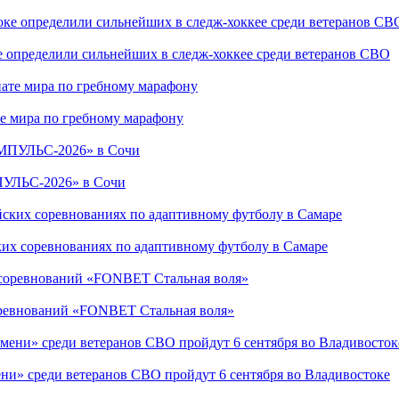
е определили сильнейших в следж-хоккее среди ветеранов СВО
е мира по гребному марафону
ПУЛЬС-2026» в Сочи
ких соревнованиях по адаптивному футболу в Самаре
соревнований «FONBET Стальная воля»
ни» среди ветеранов СВО пройдут 6 сентября во Владивостоке