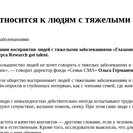
относится к людям с тяжелыми
ания восприятия людей с тяжелыми заболеваниями «Глазами
а Research got talent.
большинство людей не хочет говорить о тяжелых заболеваниях и 
зации», — говорит директор фонда «Семьи СМА»
Ольга Германе
 деле общество воспринимает людей с тяжелыми заболеваниями и
н-опросов и глубинных интервью, как с членами семей, где живе
люди с инвалидностью действительно иногда испытывают трудн
уют сочувствие, желание помочь, опеку. При этом сами люди с
стота и качество контактов — другими словами, если у человека
м и естественным. Кроме того, исследователи выяснили, что дл
ивать с ним общение.