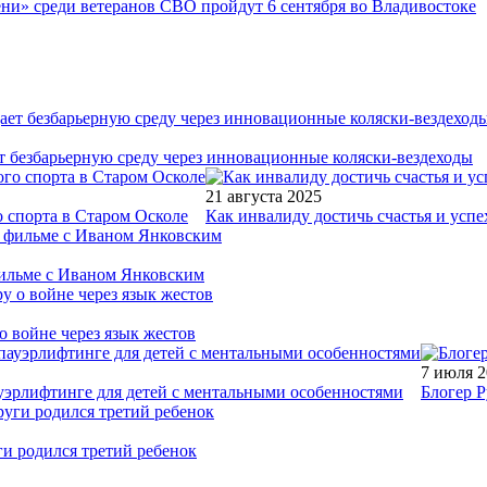
ни» среди ветеранов СВО пройдут 6 сентября во Владивостоке
т безбарьерную среду через инновационные коляски-вездеходы
21 августа 2025
 спорта в Старом Осколе
Как инвалиду достичь счастья и успе
фильме с Иваном Янковским
о войне через язык жестов
7 июля 
уэрлифтинге для детей с ментальными особенностями
Блогер Р
ги родился третий ребенок