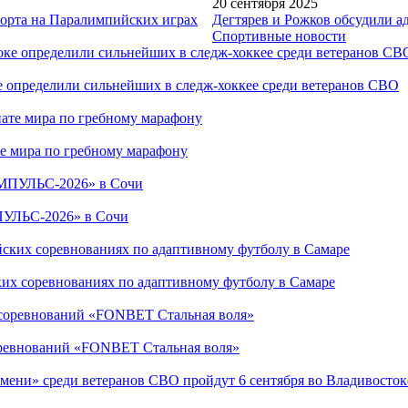
20 сентября 2025
порта на Паралимпийских играх
Дегтярев и Рожков обсудили а
Спортивные новости
е определили сильнейших в следж-хоккее среди ветеранов СВО
е мира по гребному марафону
ПУЛЬС-2026» в Сочи
ких соревнованиях по адаптивному футболу в Самаре
соревнований «FONBET Стальная воля»