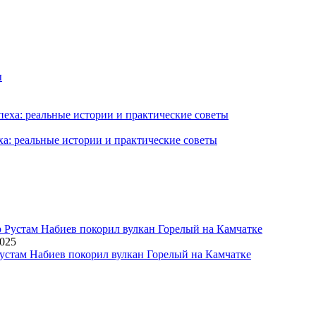
ха: реальные истории и практические советы
2025
устам Набиев покорил вулкан Горелый на Камчатке