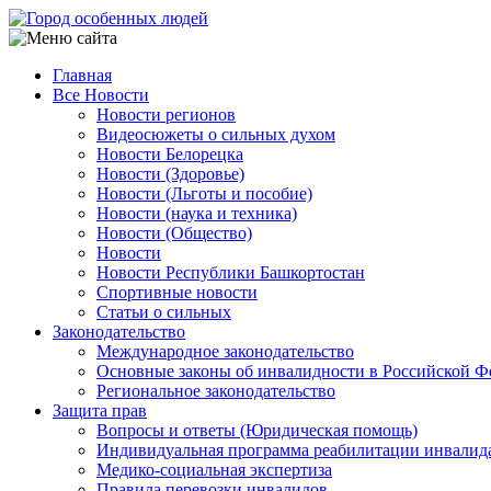
Перейти
к
основному
Главная
содержанию
Все Новости
Main
Новости регионов
navigation
Видеосюжеты о сильных духом
Новости Белорецка
Новости (Здоровье)
Новости (Льготы и пособие)
Новости (наука и техника)
Новости (Общество)
Новости
Новости Республики Башкортостан
Спортивные новости
Статьи о сильных
Законодательство
Международное законодательство
Основные законы об инвалидности в Российской Ф
Региональное законодательство
Защита прав
Вопросы и ответы (Юридическая помощь)
Индивидуальная программа реабилитации инвалид
Медико-социальная экспертиза
Правила перевозки инвалидов