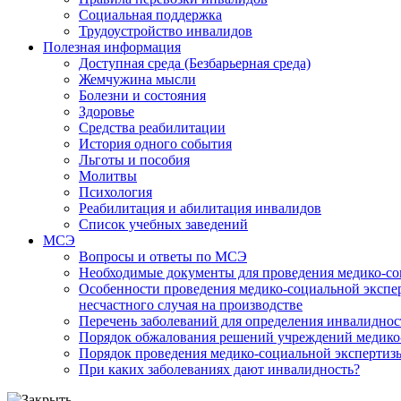
Социальная поддержка
Трудоустройство инвалидов
Полезная информация
Доступная среда (Безбарьерная среда)
Жемчужина мысли
Болезни и состояния
Здоровье
Средства реабилитации
История одного события
Льготы и пособия
Молитвы
Психология
Реабилитация и абилитация инвалидов
Список учебных заведений
МСЭ
Вопросы и ответы по МСЭ
Необходимые документы для проведения медико-со
Особенности проведения медико-социальной экспер
несчастного случая на производстве
Перечень заболеваний для определения инвалиднос
Порядок обжалования решений учреждений медико
Порядок проведения медико-социальной экспертизы
При каких заболеваниях дают инвалидность?