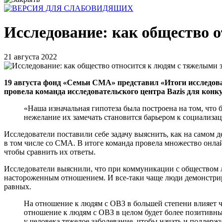
Исследование: как общество 
21 августа 2022
19 августа фонд «Семьи СМА» представил «Итоги исследов
провела команда исследовательского центра Bazis для конкурс
«Наша изначальная гипотеза была построена на том, что 
нежелание их замечать становится барьером к социали
Исследователи поставили себе задачу выяснить, как на самом
в том числе со СМА. В итоге команда провела множество онлай
чтобы сравнить их ответы.
Исследователи выяснили, что при коммуникации с обществом 
настороженным отношением. И все-таки чаще люди демонстрир
равных.
На отношение к людям с ОВЗ в большей степени влияет ча
отношение к людям с ОВЗ в целом будет более позитивны
у человека тяжелое заболевание, чтобы начать и поддерж