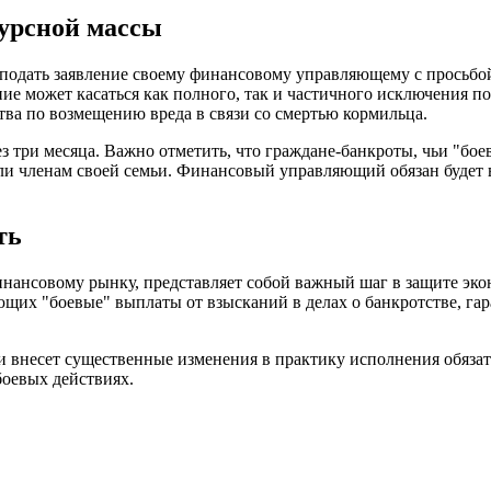
урсной массы
подать заявление своему финансовому управляющему с просьбой
ие может касаться как полного, так и частичного исключения п
ства по возмещению вреда в связи со смертью кормильца.
рез три месяца. Важно отметить, что граждане-банкроты, чьи "б
 или членам своей семьи. Финансовый управляющий обязан будет 
ть
нсовому рынку, представляет собой важный шаг в защите эконо
их "боевые" выплаты от взысканий в делах о банкротстве, гаран
и внесет существенные изменения в практику исполнения обяза
боевых действиях.