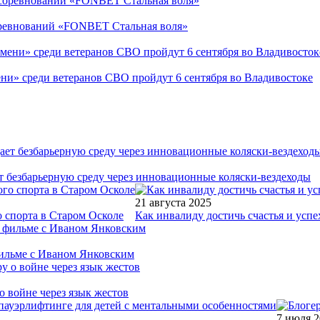
соревнований «FONBET Стальная воля»
ни» среди ветеранов СВО пройдут 6 сентября во Владивостоке
т безбарьерную среду через инновационные коляски-вездеходы
21 августа 2025
 спорта в Старом Осколе
Как инвалиду достичь счастья и успе
фильме с Иваном Янковским
о войне через язык жестов
7 июля 