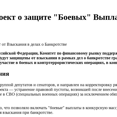
оект о защите "Боевых" Выпла
ссийской Федерации, Комитет по финансовому рынку поддер
удут защищены от взыскания в рамках дел о банкротстве гр
участие в боевых и контртеррористических операциях, в кон
ния
руппой депутатов и сенаторов, и направлен на корректировку ря
оекта — устранение правовой пустоты, возникшей после внесен
ие в СВО (специальных военных операциях) за исключением обяз
о, что позволяло включать "боевые" выплаты в конкурсную масс
 взыскания при банкротстве.