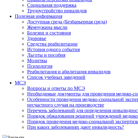
Социальная поддержка
Трудоустройство инвалидов
Полезная информация
Доступная среда (Безбарьерная среда)
Жемчужина мысли
Болезни и состояния
Здоровье
Средства реабилитации
История одного события
Льготы и пособия
Молитвы
Психология
Реабилитация и абилитация инвалидов
Список учебных заведений
МСЭ
Вопросы и ответы по МСЭ
Необходимые документы для проведения медико-со
Особенности проведения медико-социальной экспер
несчастного случая на производстве
Перечень заболеваний для определения инвалиднос
Порядок обжалования решений учреждений медико
Порядок проведения медико-социальной экспертизы
При каких заболеваниях дают инвалидность?