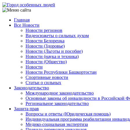
Перейти
к
основному
Главная
содержанию
Все Новости
Main
Новости регионов
navigation
Видеосюжеты о сильных духом
Новости Белорецка
Новости (Здоровье)
Новости (Льготы и пособие)
Новости (наука и техника)
Новости (Общество)
Новости
Новости Республики Башкортостан
Спортивные новости
Статьи о сильных
Законодательство
Международное законодательство
Основные законы об инвалидности в Российской Ф
Региональное законодательство
Защита прав
Вопросы и ответы (Юридическая помощь)
Индивидуальная программа реабилитации инвалид
Медико-социальная экспертиза
Правила перевозки инвалидов