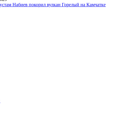
устам Набиев покорил вулкан Горелый на Камчатке
х