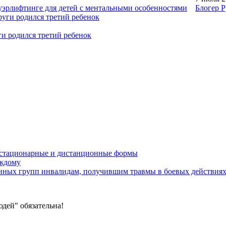
уэрлифтинге для детей с ментальными особенностями
Блогер Р
ги родился третий ребенок
устационарные и дистанционные формы
аждому
онных групп инвалидам, получившим травмы в боевых действия
дей" обязательна!