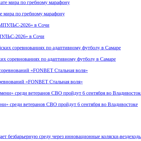
е мира по гребному марафону
ПУЛЬС-2026» в Сочи
ких соревнованиях по адаптивному футболу в Самаре
соревнований «FONBET Стальная воля»
ни» среди ветеранов СВО пройдут 6 сентября во Владивостоке