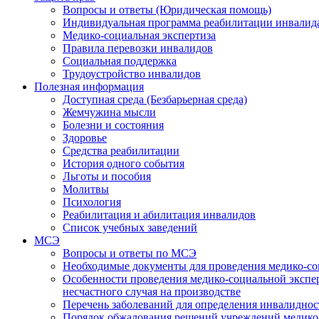
Вопросы и ответы (Юридическая помощь)
Индивидуальная программа реабилитации инвалид
Медико-социальная экспертиза
Правила перевозки инвалидов
Социальная поддержка
Трудоустройство инвалидов
Полезная информация
Доступная среда (Безбарьерная среда)
Жемчужина мысли
Болезни и состояния
Здоровье
Средства реабилитации
История одного события
Льготы и пособия
Молитвы
Психология
Реабилитация и абилитация инвалидов
Список учебных заведений
МСЭ
Вопросы и ответы по МСЭ
Необходимые документы для проведения медико-со
Особенности проведения медико-социальной экспер
несчастного случая на производстве
Перечень заболеваний для определения инвалиднос
Порядок обжалования решений учреждений медико