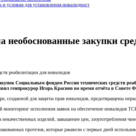
 и условия для установления инвалидност
а необоснованные закупки сре
 закупок Социальным фондом России технических средств ре
явил генпрокурор Игорь Краснов во время отчёта в Совете Ф
ре, созданной для защиты прав инвалидов, предотвращены нера
й мониторинг исполнения заявок на обеспечение инвалидов ТСР
а некачественных изделий, завышение цен, злоупотребления чин
акованных протезов, которые ржавели с первых дней использова