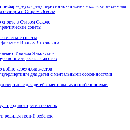
т безбарьерную среду через инновационные коляски-вездеходы
 спорта в Старом Осколе
рактические советы
фильме с Иваном Янковским
о войне через язык жестов
уэрлифтинге для детей с ментальными особенностями
ги родился третий ребенок