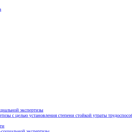
а
циальной экспертизы
тизы с целью установления степени стойкой утраты трудоспособ
ти
-социальной экспертизы