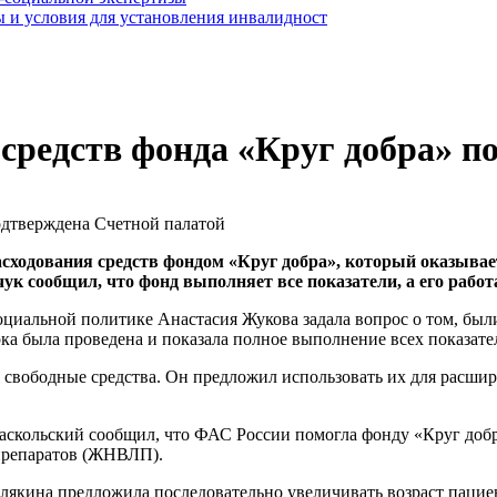
 и условия для установления инвалидност
средств фонда «Круг добра» п
асходования средств фондом «Круг добра», который оказыва
ук сообщил, что фонд выполняет все показатели, а его рабо
социальной политике Анастасия Жукова задала вопрос о том, б
рка была проведена и показала полное выполнение всех показате
ся свободные средства. Он предложил использовать их для расш
кольский сообщил, что ФАС России помогла фонду «Круг добра»
препаратов (ЖНВЛП).
якина предложила последовательно увеличивать возраст пациен