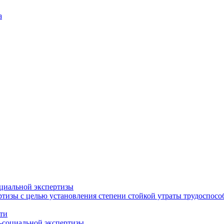
а
циальной экспертизы
тизы с целью установления степени стойкой утраты трудоспособ
ти
-социальной экспертизы