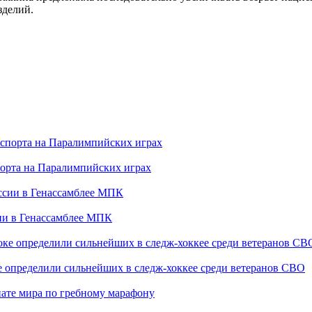
зделий.
порта на Паралимпийских играх
сии в Генассамблее МПК
е определили сильнейших в следж-хоккее среди ветеранов СВО