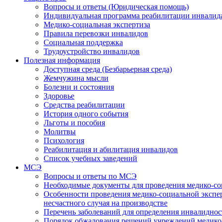
Вопросы и ответы (Юридическая помощь)
Индивидуальная программа реабилитации инвалид
Медико-социальная экспертиза
Правила перевозки инвалидов
Социальная поддержка
Трудоустройство инвалидов
Полезная информация
Доступная среда (Безбарьерная среда)
Жемчужина мысли
Болезни и состояния
Здоровье
Средства реабилитации
История одного события
Льготы и пособия
Молитвы
Психология
Реабилитация и абилитация инвалидов
Список учебных заведений
МСЭ
Вопросы и ответы по МСЭ
Необходимые документы для проведения медико-со
Особенности проведения медико-социальной экспер
несчастного случая на производстве
Перечень заболеваний для определения инвалиднос
Порядок обжалования решений учреждений медико