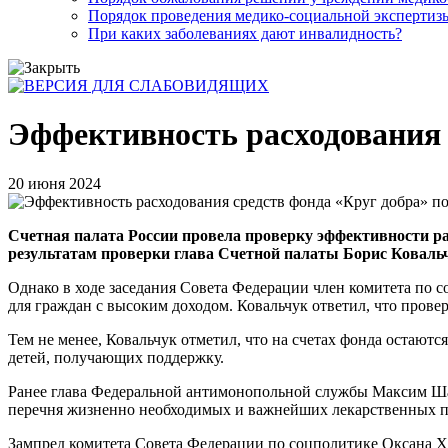
Порядок проведения медико-социальной экспертизы
При каких заболеваниях дают инвалидность?
Эффективность расходования 
20 июня 2024
Счетная палата России провела проверку эффективности р
результатам проверки глава Счетной палаты Борис Ковальч
Однако в ходе заседания Совета Федерации член комитета по 
для граждан с высоким доходом. Ковальчук ответил, что прове
Тем не менее, Ковальчук отметил, что на счетах фонда остают
детей, получающих поддержку.
Ранее глава Федеральной антимонопольной службы Максим Шас
перечня жизненно необходимых и важнейших лекарственных 
Зампред комитета Совета Федерации по соцполитике Оксана Хл