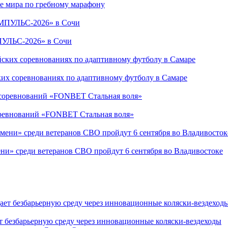
е мира по гребному марафону
ПУЛЬС-2026» в Сочи
ких соревнованиях по адаптивному футболу в Самаре
соревнований «FONBET Стальная воля»
ни» среди ветеранов СВО пройдут 6 сентября во Владивостоке
т безбарьерную среду через инновационные коляски-вездеходы