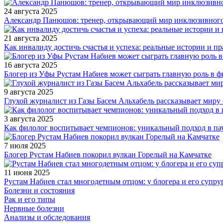
24 августа 2025
Александр Панюшов: тренер, открывающий мир инклюзивного
21 августа 2025
Как инвалиду достичь счастья и успеха: реальные истории и п
16 августа 2025
Блогер из Уфы Рустам Набиев может сыграть главную роль в 
9 августа 2025
Глухой журналист из Газы Басем Альхабель рассказывает миру 
3 августа 2025
Как филолог воспитывает чемпионов: уникальный подход в па
7 июля 2025
Блогер Рустам Набиев покорил вулкан Горелый на Камчатке
11 июня 2025
Рустам Набиев стал многодетным отцом: у блогера и его супру
Болезни и состояния
Рак и его типы
Нервные болезни
Анализы и обследования