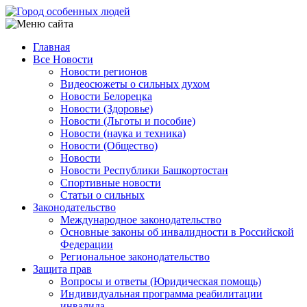
Перейти
к
основному
Главная
содержанию
Все Новости
Main
Новости регионов
navigation
Видеосюжеты о сильных духом
Новости Белорецка
Новости (Здоровье)
Новости (Льготы и пособие)
Новости (наука и техника)
Новости (Общество)
Новости
Новости Республики Башкортостан
Спортивные новости
Статьи о сильных
Законодательство
Международное законодательство
Основные законы об инвалидности в Российской
Федерации
Региональное законодательство
Защита прав
Вопросы и ответы (Юридическая помощь)
Индивидуальная программа реабилитации
инвалида