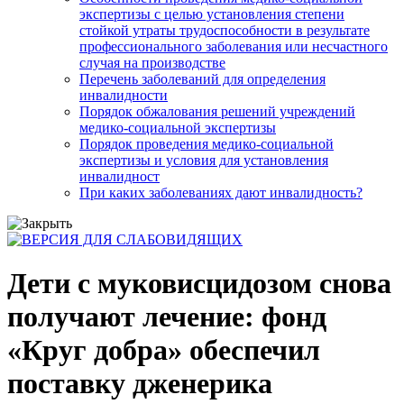
экспертизы с целью установления степени
стойкой утраты трудоспособности в результате
профессионального заболевания или несчастного
случая на производстве
Перечень заболеваний для определения
инвалидности
Порядок обжалования решений учреждений
медико-социальной экспертизы
Порядок проведения медико-социальной
экспертизы и условия для установления
инвалидност
При каких заболеваниях дают инвалидность?
Дети с муковисцидозом снова
получают лечение: фонд
«Круг добра» обеспечил
поставку дженерика