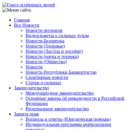
Перейти
к
основному
Главная
содержанию
Все Новости
Main
Новости регионов
navigation
Видеосюжеты о сильных духом
Новости Белорецка
Новости (Здоровье)
Новости (Льготы и пособие)
Новости (наука и техника)
Новости (Общество)
Новости
Новости Республики Башкортостан
Спортивные новости
Статьи о сильных
Законодательство
Международное законодательство
Основные законы об инвалидности в Российской
Федерации
Региональное законодательство
Защита прав
Вопросы и ответы (Юридическая помощь)
Индивидуальная программа реабилитации
инвалида