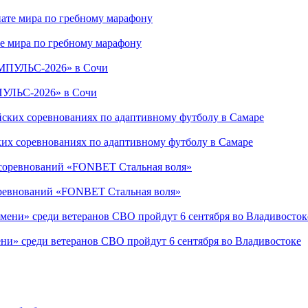
е мира по гребному марафону
ПУЛЬС-2026» в Сочи
ких соревнованиях по адаптивному футболу в Самаре
соревнований «FONBET Стальная воля»
ни» среди ветеранов СВО пройдут 6 сентября во Владивостоке