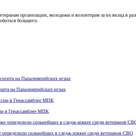
теранам организации, молодежи и волонтерам за их вклад в ра
добиться большего.
порта на Паралимпийских играх
сии в Генассамблее МПК
е определили сильнейших в следж-хоккее среди ветеранов СВО