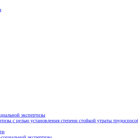
а
циальной экспертизы
тизы с целью установления степени стойкой утраты трудоспособ
ти
-социальной экспертизы