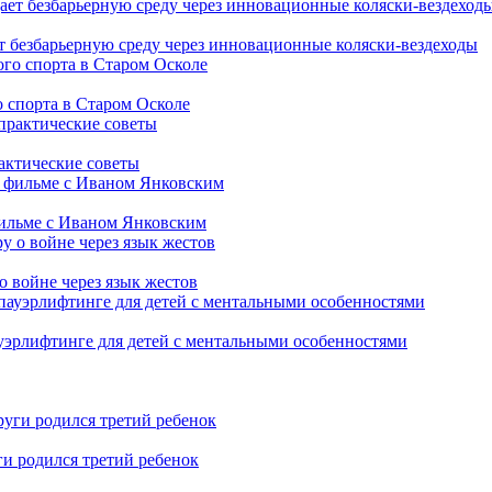
т безбарьерную среду через инновационные коляски-вездеходы
 спорта в Старом Осколе
рактические советы
фильме с Иваном Янковским
о войне через язык жестов
уэрлифтинге для детей с ментальными особенностями
ги родился третий ребенок