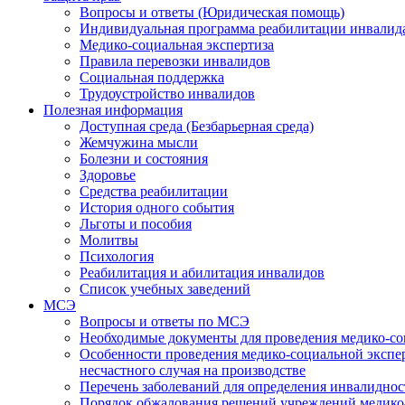
Вопросы и ответы (Юридическая помощь)
Индивидуальная программа реабилитации инвалид
Медико-социальная экспертиза
Правила перевозки инвалидов
Социальная поддержка
Трудоустройство инвалидов
Полезная информация
Доступная среда (Безбарьерная среда)
Жемчужина мысли
Болезни и состояния
Здоровье
Средства реабилитации
История одного события
Льготы и пособия
Молитвы
Психология
Реабилитация и абилитация инвалидов
Список учебных заведений
МСЭ
Вопросы и ответы по МСЭ
Необходимые документы для проведения медико-со
Особенности проведения медико-социальной экспер
несчастного случая на производстве
Перечень заболеваний для определения инвалиднос
Порядок обжалования решений учреждений медико