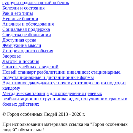
супруги родился третий ребенок
Болезни и состояния
Рак и его типы
Нервные болезни
Анализы и обследования
Социальная поддержка
Средства реабилитации
Доступная среда
Жемчужина мысли
История одного события
Здоровье
Льготы и пособия
Список учебных заведений
Новый стандарт реабилитации инвалидов: стационарные,
полустационарные и дистанционные формы
Адаптивное джиу-джитсу: почему этот вид спорта подходит
каждому
Методическая таблица для определения целевых
реабилитационных групп инвалидам, получившим травмы в
боевых действиях
© Город особенных Людей 2013 - 2026 г.
При использовании материалов ссылка на "Город особенных
людей" обязательна!