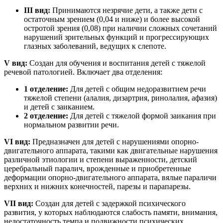
III вид:
Принимаются незрячие дети, а также дети с
остаточным зрением (0,04 и ниже) и более высокой
остротой зрения (0,08) при наличии сложных сочетаний
нарушений зрительных функций и прогрессирующих
глазных заболеваний, ведущих к слепоте.
V вид:
Создан для обучения и воспитания детей с тяжелой
речевой патологией. Включает два отделения:
1 отделение:
Для детей с общим недоразвитием речи
тяжелой степени (алалия, дизартрия, ринолалия, афазия)
и детей с заиканием.
2 отделение:
Для детей с тяжелой формой заикания при
нормальном развитии речи.
VI вид:
Предназначен для детей с нарушениями опорно-
двигательного аппарата, такими как двигательные нарушения
различной этиологии и степени выраженности, детский
церебральный паралич, врожденные и приобретенные
деформации опорно-двигательного аппарата, вялые параличи
верхних и нижних конечностей, парезы и парапарезы.
VII вид:
Создан для детей с задержкой психического
развития, у которых наблюдаются слабость памяти, внимания,
недостаточность темпа и подвижности психических