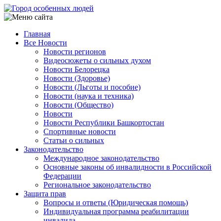
Перейти
к
основному
Главная
содержанию
Все Новости
Main
Новости регионов
navigation
Видеосюжеты о сильных духом
Новости Белорецка
Новости (Здоровье)
Новости (Льготы и пособие)
Новости (наука и техника)
Новости (Общество)
Новости
Новости Республики Башкортостан
Спортивные новости
Статьи о сильных
Законодательство
Международное законодательство
Основные законы об инвалидности в Российской
Федерации
Региональное законодательство
Защита прав
Вопросы и ответы (Юридическая помощь)
Индивидуальная программа реабилитации
инвалида