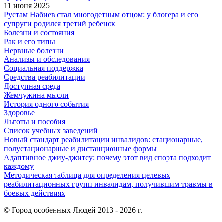
11 июня 2025
Рустам Набиев стал многодетным отцом: у блогера и его
супруги родился третий ребенок
Болезни и состояния
Рак и его типы
Нервные болезни
Анализы и обследования
Социальная поддержка
Средства реабилитации
Доступная среда
Жемчужина мысли
История одного события
Здоровье
Льготы и пособия
Список учебных заведений
Новый стандарт реабилитации инвалидов: стационарные,
полустационарные и дистанционные формы
Адаптивное джиу-джитсу: почему этот вид спорта подходит
каждому
Методическая таблица для определения целевых
реабилитационных групп инвалидам, получившим травмы в
боевых действиях
© Город особенных Людей 2013 - 2026 г.