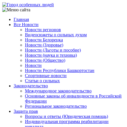
Перейти
к
основному
Главная
содержанию
Все Новости
Main
Новости регионов
navigation
Видеосюжеты о сильных духом
Новости Белорецка
Новости (Здоровье)
Новости (Льготы и пособие)
Новости (наука и техника)
Новости (Общество)
Новости
Новости Республики Башкортостан
Спортивные новости
Статьи о сильных
Законодательство
Международное законодательство
Основные законы об инвалидности в Российской
Федерации
Региональное законодательство
Защита прав
Вопросы и ответы (Юридическая помощь)
Индивидуальная программа реабилитации
инвалида