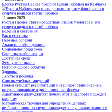
Блогер Рустам Набиев покорил вулкан Горелый на Камчатке
11 июня 2025
Рустам Набиев стал многодетным отцом: у блогера и его
супруги родился третий ребенок
Болезни и состояния
Рак и его типы
Нервные болезни
Анализы и обследования
Социальная поддержка
Средства реабилитации
Доступная среда
Жемчужина мысли
История одного события
Здоровье
Льготы и пособия
Список учебных заведений
Новый стандарт реабилитации инвалидов: стационарные,
полустационарные и дистанционные формы
Адаптивное джиу-джитсу: почему этот вид спорта подходит
каждому
Методическая таблица для определения целевых
реабилитационных групп инвалидам, получившим травмы в