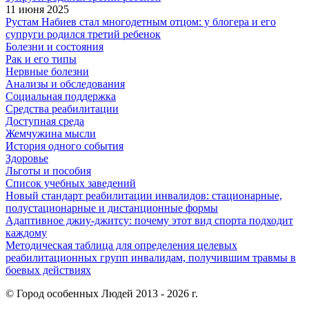
11 июня 2025
Рустам Набиев стал многодетным отцом: у блогера и его
супруги родился третий ребенок
Болезни и состояния
Рак и его типы
Нервные болезни
Анализы и обследования
Социальная поддержка
Средства реабилитации
Доступная среда
Жемчужина мысли
История одного события
Здоровье
Льготы и пособия
Список учебных заведений
Новый стандарт реабилитации инвалидов: стационарные,
полустационарные и дистанционные формы
Адаптивное джиу-джитсу: почему этот вид спорта подходит
каждому
Методическая таблица для определения целевых
реабилитационных групп инвалидам, получившим травмы в
боевых действиях
© Город особенных Людей 2013 - 2026 г.