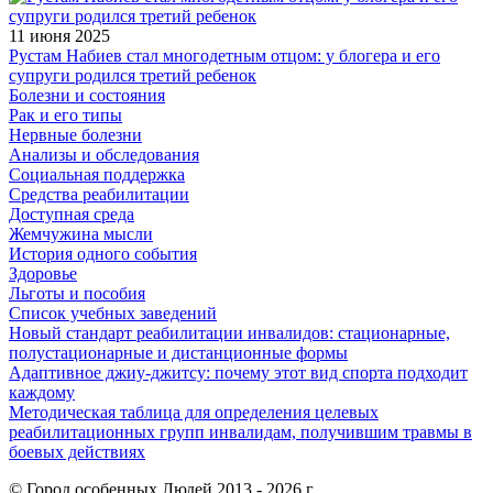
11 июня 2025
Рустам Набиев стал многодетным отцом: у блогера и его
супруги родился третий ребенок
Болезни и состояния
Рак и его типы
Нервные болезни
Анализы и обследования
Социальная поддержка
Средства реабилитации
Доступная среда
Жемчужина мысли
История одного события
Здоровье
Льготы и пособия
Список учебных заведений
Новый стандарт реабилитации инвалидов: стационарные,
полустационарные и дистанционные формы
Адаптивное джиу-джитсу: почему этот вид спорта подходит
каждому
Методическая таблица для определения целевых
реабилитационных групп инвалидам, получившим травмы в
боевых действиях
© Город особенных Людей 2013 - 2026 г.