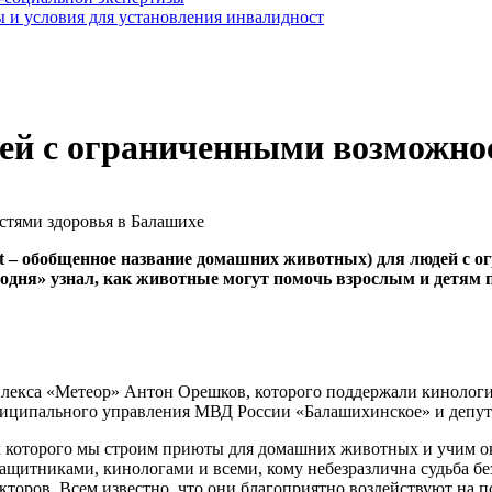
 и условия для установления инвалидност
ей с ограниченными возможно
pet – обобщенное название домашних животных) для людей с
одня» узнал, как животные могут помочь взрослым и детям п
лекса «Метеор» Антон Орешков, которого поддержали кинологи
иципального управления МВД России «Балашихинское» и депута
ках которого мы строим приюты для домашних животных и учим 
защитниками, кинологами и всеми, кому небезразлична судьба б
торов. Всем известно, что они благоприятно воздействуют на п