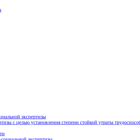
а
циальной экспертизы
тизы с целью установления степени стойкой утраты трудоспособ
ти
-социальной экспертизы