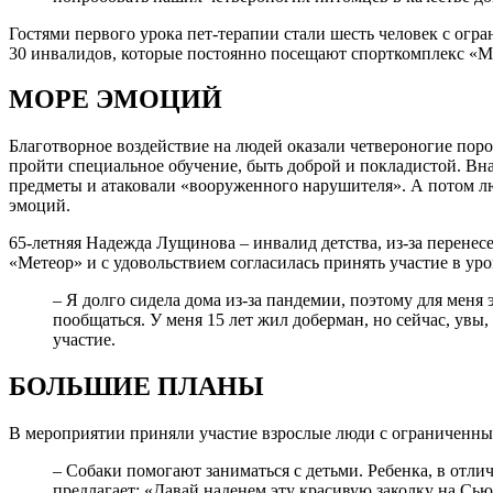
Гостями первого урока пет-терапии стали шесть человек с огр
30 инвалидов, которые постоянно посещают спорткомплекс «Ме
МОРЕ ЭМОЦИЙ
Благотворное воздействие на людей оказали четвероногие поро
пройти специальное обучение, быть доброй и покладистой. Вна
предметы и атаковали «вооруженного нарушителя». А потом л
эмоций.
65-летняя Надежда Лущинова – инвалид детства, из-за перенес
«Метеор» и с удовольствием согласилась принять участие в уро
– Я долго сидела дома из-за пандемии, поэтому для меня
пообщаться. У меня 15 лет жил доберман, но сейчас, увы,
участие.
БОЛЬШИЕ ПЛАНЫ
В мероприятии приняли участие взрослые люди с ограниченны
– Собаки помогают заниматься с детьми. Ребенка, в отлич
предлагает: «Давай наденем эту красивую заколку на Сью