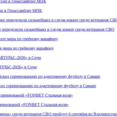
сии в Генассамблее МПК
е определили сильнейших в следж-хоккее среди ветеранов СВО
е мира по гребному марафону
ПУЛЬС-2026» в Сочи
ких соревнованиях по адаптивному футболу в Самаре
соревнований «FONBET Стальная воля»