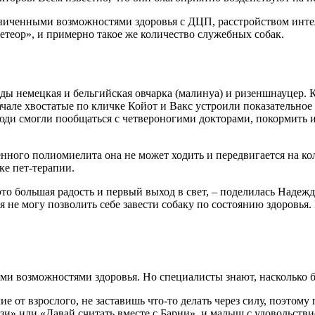
аниченными возможностями здоровья с ДЦП, расстройством интел
теор», и примерно такое же количество служебных собак.
ды немецкая и бельгийская овчарка (малинуа) и ризеншнауцер. Кс
чале хвостатые по кличке Койот и Вакс устроили показательное
юди смогли пообщаться с четвероногими докторами, покормить 
енного полиомиелита она не может ходить и передвигается на к
ке пет-терапии.
 это большая радость и первый выход в свет, – поделилась Наде
 я не могу позволить себе завести собаку по состоянию здоровья.
ми возможностями здоровья. Но специалисты знают, насколько 
ие от взрослого, не заставишь что-то делать через силу, поэтом
зи» или «Давай считать вместе с Барни», и малыш с удовольстви