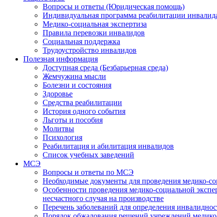
Вопросы и ответы (Юридическая помощь)
Индивидуальная программа реабилитации инвалид
Медико-социальная экспертиза
Правила перевозки инвалидов
Социальная поддержка
Трудоустройство инвалидов
Полезная информация
Доступная среда (Безбарьерная среда)
Жемчужина мысли
Болезни и состояния
Здоровье
Средства реабилитации
История одного события
Льготы и пособия
Молитвы
Психология
Реабилитация и абилитация инвалидов
Список учебных заведений
МСЭ
Вопросы и ответы по МСЭ
Необходимые документы для проведения медико-со
Особенности проведения медико-социальной экспер
несчастного случая на производстве
Перечень заболеваний для определения инвалиднос
Порядок обжалования решений учреждений медико