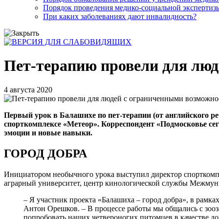
Порядок проведения медико-социальной экспертизы
При каких заболеваниях дают инвалидность?
Пет-терапию провели для люд
4 августа 2020
Первый урок в Балашихе по пет-терапии (от английского 
спорткомплексе «Метеор». Корреспондент «Подмосковье сег
эмоции и новые навыки.
ГОРОД ДОБРА
Инициатором необычного урока выступил директор спорткомп
аграрный университет, центр кинологической службы Межмун
– Я участник проекта «Балашиха – город добра», в рам
Антон Орешков. – В процессе работы мы общались с зоо
попробовать наших четвероногих питомцев в качестве док