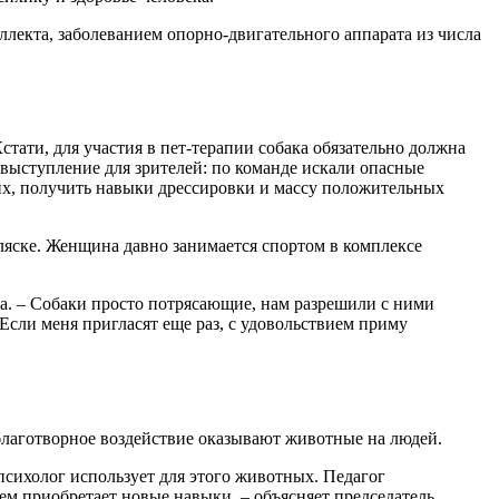
лекта, заболеванием опорно-двигательного аппарата из числа
тати, для участия в пет-терапии собака обязательно должна
 выступление для зрителей: по команде искали опасные
их, получить навыки дрессировки и массу положительных
оляске. Женщина давно занимается спортом в комплексе
жда. – Собаки просто потрясающие, нам разрешили с ними
 Если меня пригласят еще раз, с удовольствием приму
благотворное воздействие оказывают животные на людей.
у психолог использует для этого животных. Педагог
ем приобретает новые навыки, – объясняет председатель