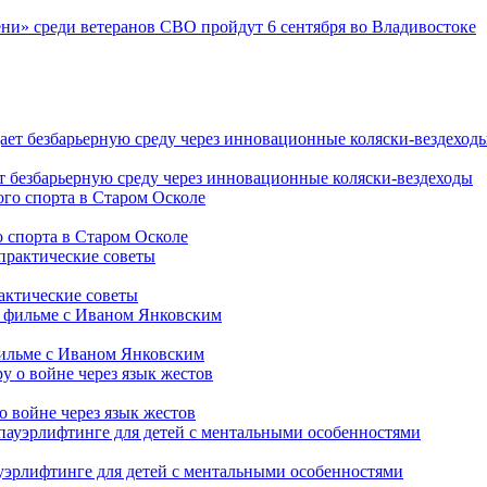
ни» среди ветеранов СВО пройдут 6 сентября во Владивостоке
т безбарьерную среду через инновационные коляски-вездеходы
 спорта в Старом Осколе
рактические советы
фильме с Иваном Янковским
о войне через язык жестов
уэрлифтинге для детей с ментальными особенностями