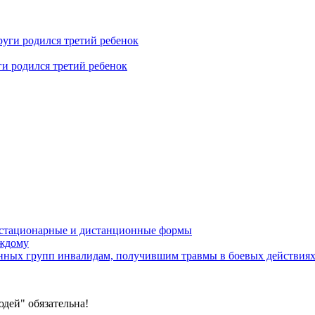
ги родился третий ребенок
устационарные и дистанционные формы
аждому
онных групп инвалидам, получившим травмы в боевых действия
дей" обязательна!