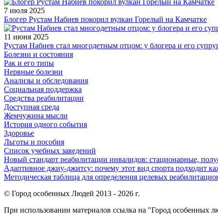
7 июля 2025
Блогер Рустам Набиев покорил вулкан Горелый на Камчатке
11 июня 2025
Рустам Набиев стал многодетным отцом: у блогера и его супру
Болезни и состояния
Рак и его типы
Нервные болезни
Анализы и обследования
Социальная поддержка
Средства реабилитации
Доступная среда
Жемчужина мысли
История одного события
Здоровье
Льготы и пособия
Список учебных заведений
Новый стандарт реабилитации инвалидов: стационарные, пол
Адаптивное джиу-джитсу: почему этот вид спорта подходит к
Методическая таблица для определения целевых реабилитаци
© Город особенных Людей 2013 - 2026 г.
При использовании материалов ссылка на "Город особенных лю