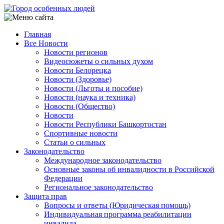
Перейти
к
основному
Главная
содержанию
Все Новости
Main
Новости регионов
navigation
Видеосюжеты о сильных духом
Новости Белорецка
Новости (Здоровье)
Новости (Льготы и пособие)
Новости (наука и техника)
Новости (Общество)
Новости
Новости Республики Башкортостан
Спортивные новости
Статьи о сильных
Законодательство
Международное законодательство
Основные законы об инвалидности в Российской
Федерации
Региональное законодательство
Защита прав
Вопросы и ответы (Юридическая помощь)
Индивидуальная программа реабилитации
инвалида