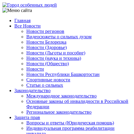
Перейти
к
основному
Главная
содержанию
Все Новости
Main
Новости регионов
navigation
Видеосюжеты о сильных духом
Новости Белорецка
Новости (Здоровье)
Новости (Льготы и пособие)
Новости (наука и техника)
Новости (Общество)
Новости
Новости Республики Башкортостан
Спортивные новости
Статьи о сильных
Законодательство
Международное законодательство
Основные законы об инвалидности в Российской
Федерации
Региональное законодательство
Защита прав
Вопросы и ответы (Юридическая помощь)
Индивидуальная программа реабилитации
инвалида