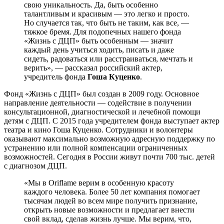
свою уникальность. Да, быть особенно
талантливым и красивым — это легко и просто.
Но случается так, что быть не таким, как все, —
тяжкое бремя. Для подопечных нашего фонда
«Жизнь с ДЦП» быть особенным — значит
каждый день учиться ходить, писать и даже
сидеть, радоваться или расстраиваться, мечтать и
верить», — рассказал российский актер,
учредитель фонда
Гоша Куценко
.
Фонд «Жизнь с ДЦП» был создан в 2009 году. Основное
направление деятельности — содействие в получении
консультационной, диагностической и лечебной помощи
детям с ДЦП. С 2015 года учредителем фонда выступает актер
театра и кино Гоша Куценко. Сотрудники и волонтеры
оказывают максимально возможную адресную поддержку по
устранению или полной компенсации ограниченных
возможностей. Сегодня в России живут почти 700 тыс. детей
с диагнозом ДЦП.
«Мы в Oriflame верим в особенную красоту
каждого человека. Более 50 лет компания помогает
тысячам людей во всем мире получить признание,
открыть новые возможности и предлагает внести
свой вклад, сделав жизнь лучше. Мы верим, что,