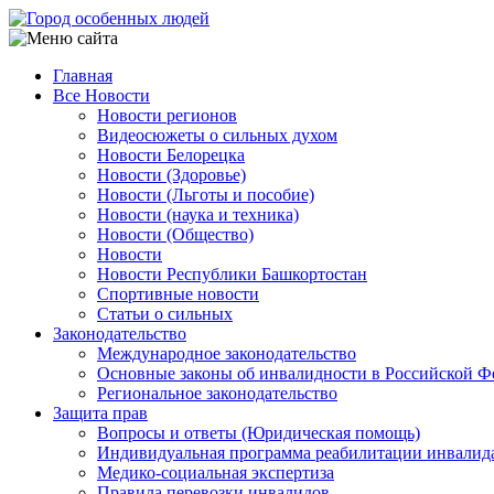
Перейти
к
основному
Главная
содержанию
Все Новости
Main
Новости регионов
navigation
Видеосюжеты о сильных духом
Новости Белорецка
Новости (Здоровье)
Новости (Льготы и пособие)
Новости (наука и техника)
Новости (Общество)
Новости
Новости Республики Башкортостан
Спортивные новости
Статьи о сильных
Законодательство
Международное законодательство
Основные законы об инвалидности в Российской Ф
Региональное законодательство
Защита прав
Вопросы и ответы (Юридическая помощь)
Индивидуальная программа реабилитации инвалид
Медико-социальная экспертиза
Правила перевозки инвалидов