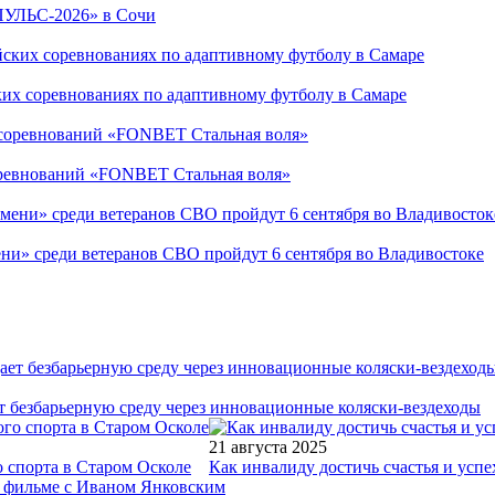
ПУЛЬС-2026» в Сочи
ких соревнованиях по адаптивному футболу в Самаре
соревнований «FONBET Стальная воля»
ни» среди ветеранов СВО пройдут 6 сентября во Владивостоке
т безбарьерную среду через инновационные коляски-вездеходы
21 августа 2025
 спорта в Старом Осколе
Как инвалиду достичь счастья и успе