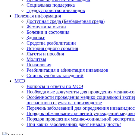
Социальная поддержка
Трудоустройство инвалидов
Полезная информация
Доступная среда (Безбарьерная среда)
Жемчужина мысли
Болезни и состояния
Здоровье
Средства реабилитации
История одного события
Льготы и пособия
Молитвы
Психология
Реабилитация и абилитация инвалидов
Список учебных заведений
МСЭ
Вопросы и ответы по МСЭ
Необходимые документы для проведения медико-со
Особенности проведения медико-социальной экспер
несчастного случая на производстве
Перечень заболеваний для определения инвалиднос
Порядок обжалования решений учреждений медико
Порядок проведения медико-социальной экспертизы
При каких заболеваниях дают инвалидность?