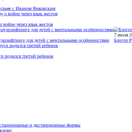
фильме с Иваном Янковским
о войне через язык жестов
7 июля 
уэрлифтинге для детей с ментальными особенностями
Блогер Р
ги родился третий ребенок
устационарные и дистанционные формы
аждому