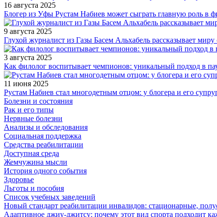
16 августа 2025
Блогер из Уфы Рустам Набиев может сыграть главную роль в 
9 августа 2025
Глухой журналист из Газы Басем Альхабель рассказывает миру 
3 августа 2025
Как филолог воспитывает чемпионов: уникальный подход в па
11 июня 2025
Рустам Набиев стал многодетным отцом: у блогера и его супру
Болезни и состояния
Рак и его типы
Нервные болезни
Анализы и обследования
Социальная поддержка
Средства реабилитации
Доступная среда
Жемчужина мысли
История одного события
Здоровье
Льготы и пособия
Список учебных заведений
Новый стандарт реабилитации инвалидов: стационарные, пол
Адаптивное джиу-джитсу: почему этот вид спорта подходит к