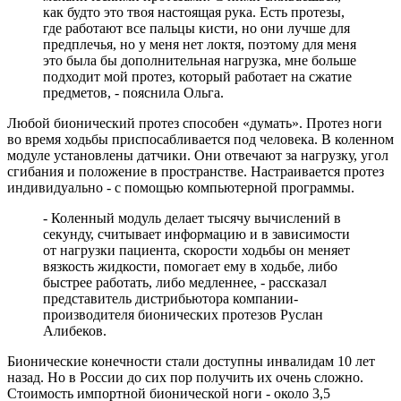
как будто это твоя настоящая рука. Есть протезы,
где работают все пальцы кисти, но они лучше для
предплечья, но у меня нет локтя, поэтому для меня
это была бы дополнительная нагрузка, мне больше
подходит мой протез, который работает на сжатие
предметов, - пояснила Ольга.
Любой бионический протез способен «думать». Протез ноги
во время ходьбы приспосабливается под человека. В коленном
модуле установлены датчики. Они отвечают за нагрузку, угол
сгибания и положение в пространстве. Настраивается протез
индивидуально - с помощью компьютерной программы.
- Коленный модуль делает тысячу вычислений в
секунду, считывает информацию и в зависимости
от нагрузки пациента, скорости ходьбы он меняет
вязкость жидкости, помогает ему в ходьбе, либо
быстрее работать, либо медленнее, - рассказал
представитель дистрибьютора компании-
производителя бионических протезов Руслан
Алибеков.
Бионические конечности стали доступны инвалидам 10 лет
назад. Но в России до сих пор получить их очень сложно.
Стоимость импортной бионической ноги - около 3,5