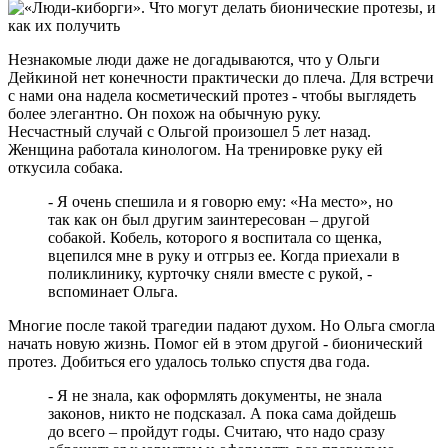
Незнакомые люди даже не догадываются, что у Ольги
Дейкиной нет конечности практически до плеча. Для встречи
с нами она надела косметический протез - чтобы выглядеть
более элегантно. Он похож на обычную руку.
Несчастный случай с Ольгой произошел 5 лет назад.
Женщина работала кинологом. На тренировке руку ей
откусила собака.
- Я очень спешила и я говорю ему: «На место», но
так как он был другим заинтересован – другой
собакой. Кобель, которого я воспитала со щенка,
вцепился мне в руку и отгрыз ее. Когда приехали в
поликлинику, курточку сняли вместе с рукой, -
вспоминает Ольга.
Многие после такой трагедии падают духом. Но Ольга смогла
начать новую жизнь. Помог ей в этом другой - бионический
протез. Добиться его удалось только спустя два года.
- Я не знала, как оформлять документы, не знала
законов, никто не подсказал. А пока сама дойдешь
до всего – пройдут годы. Считаю, что надо сразу