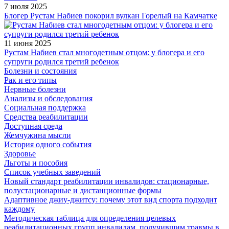
7 июля 2025
Блогер Рустам Набиев покорил вулкан Горелый на Камчатке
11 июня 2025
Рустам Набиев стал многодетным отцом: у блогера и его
супруги родился третий ребенок
Болезни и состояния
Рак и его типы
Нервные болезни
Анализы и обследования
Социальная поддержка
Средства реабилитации
Доступная среда
Жемчужина мысли
История одного события
Здоровье
Льготы и пособия
Список учебных заведений
Новый стандарт реабилитации инвалидов: стационарные,
полустационарные и дистанционные формы
Адаптивное джиу-джитсу: почему этот вид спорта подходит
каждому
Методическая таблица для определения целевых
реабилитационных групп инвалидам, получившим травмы в