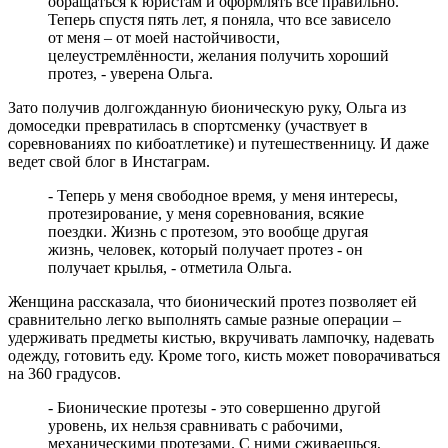
обращаться к юристам и оформлять все правильно.
Теперь спустя пять лет, я поняла, что все зависело
от меня – от моей настойчивости,
целеустремлённости, желания получить хороший
протез, - уверена Ольга.
Зато получив долгожданную бионическую руку, Ольга из
домоседки превратилась в спортсменку (участвует в
соревнованиях по кибоатлетике) и путешественницу. И даже
ведет свой блог в Инстаграм.
- Теперь у меня свободное время, у меня интересы,
протезирование, у меня соревнования, всякие
поездки. Жизнь с протезом, это вообще другая
жизнь, человек, который получает протез - он
получает крылья, - отметила Ольга.
Женщина рассказала, что бионический протез позволяет ей
сравнительно легко выполнять самые разные операции –
удерживать предметы кистью, вкручивать лампочку, надевать
одежду, готовить еду. Кроме того, кисть может поворачиваться
на 360 градусов.
- Бионические протезы - это совершенно другой
уровень, их нельзя сравнивать с рабочими,
механическими протезами. С ними сживаешься,