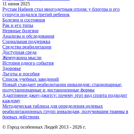
11 июня 2025
Рустам Набиев стал многодетным отцом: у блогера и его
супруги родился третий ребенок
Болезни и состояния
Рак и его типы
Нервные болезни
Анализы и обследования
Социальная поддержка
Средства реабилитации
Доступная среда
Жемчужина мысли
История одного события
Здоровье
Льготы и пособия
Список учебных заведений
Новый стандарт реабилитации инвалидов: стационарные,
полустационарные и дистанционные формы
Адаптивное джиу-джитсу: почему этот вид спорта подходит
каждому
Методическая таблица для определения целевых
реабилитационных групп инвалидам, получившим травмы в
боевых действиях
© Город особенных Людей 2013 - 2026 г.