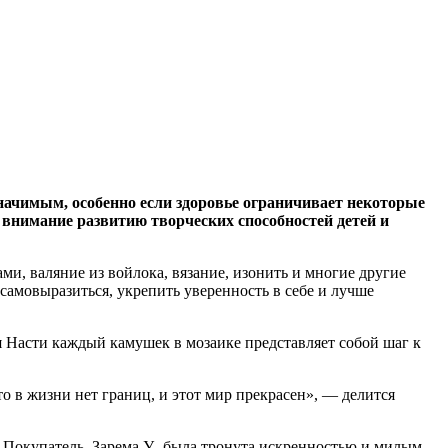
значимым, особенно если здоровье ограничивает некоторые
внимание развитию творческих способностей детей и
и, валяние из войлока, вязание, изонить и многие другие
самовыразиться, укрепить уверенность в себе и лучше
я Насти каждый камушек в мозаике представляет собой шаг к
то в жизни нет границ, и этот мир прекрасен», — делится
 Покупатель, Зарема У., была тронута искренностью и милым