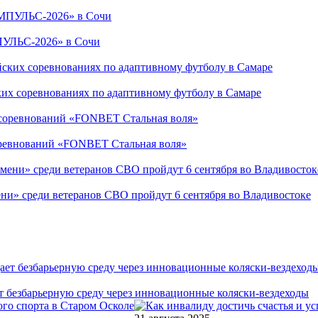
ПУЛЬС-2026» в Сочи
ких соревнованиях по адаптивному футболу в Самаре
соревнований «FONBET Стальная воля»
ни» среди ветеранов СВО пройдут 6 сентября во Владивостоке
т безбарьерную среду через инновационные коляски-вездеходы