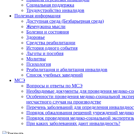
Социальная поддержка
Трудоустройство инвалидов
Полезная информация
Доступная среда (Безбарьерная среда)
Жемчужина мысли
Болезни и состояния
Здоровье
Средства реабилитации
История одного события
Льготы и пособия
Молитвы
Психология
Реабилитация и абилитация инвалидов
Список учебных заведений
МСЭ
Вопросы и ответы по МСЭ
Необходимые документы для проведения медико-со
Особенности проведения медико-социальной экспер
несчастного случая на производстве
Перечень заболеваний для определения инвалиднос
Порядок обжалования решений учреждений медико
Порядок проведения медико-социальной экспертизы
При каких заболеваниях дают инвалидность?