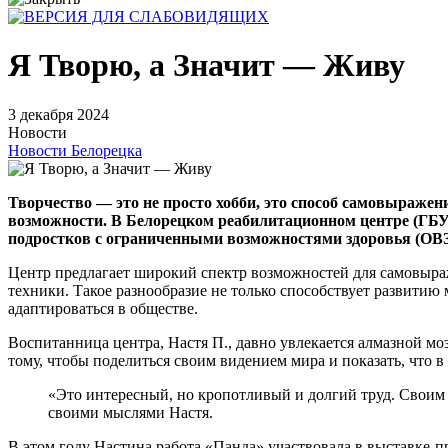
Я Творю, а Значит — Живу
3 декабря 2024
Новости
Новости Белорецка
Творчество — это не просто хобби, это способ самовыраже
возможности. В Белорецком реабилитационном центре (ГБУ
подростков с ограниченными возможностями здоровья (ОВЗ
Центр предлагает широкий спектр возможностей для самовыраже
техники. Такое разнообразие не только способствует развитию
адаптироваться в обществе.
Воспитанница центра, Настя П., давно увлекается алмазной мо
тому, чтобы поделиться своим видением мира и показать, что в
«Это интересный, но кропотливый и долгий труд. Своим тв
своими мыслями Настя.
В этом году Настина работа «Панда» участвовала в выставке-п