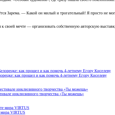
ётся Зарема. — Какой он милый и трогательный! Я просто не мо
я к своей мечте — организовать собственную авторскую выставк
орецке: как прошел и как помочь 4-летнему Егору Киселеву
тивале инклюзивного творчества «Ты можешь»
е мира VIRTUS