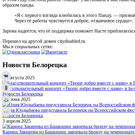
образом панды.
«Я с первого взгляда влюбилась в этого Панду, — призна
Через её работы чувствуется доброе, отзывчивое сердце».
Зарема надеется, что её поддержка поможет Насте приблизитьс
Перешел на другой домен citydisabled.ru
Мы в социальных сетях:
Новости Белорецка
17 августа 2025
Благотворительный концерт «Твори добро вместе с нами» в Бел
Новости Белорецка
21 июня 2025
Юлия Юлдыбаева представила Белорецк на Всероссийском фес
Новости Белорецка
3 апреля 2025
Карина Закирова из Башкирии завоевала бронзу на чемпионат