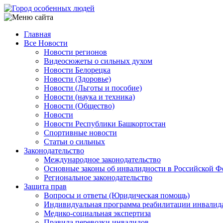
Перейти
к
основному
Главная
содержанию
Все Новости
Main
Новости регионов
navigation
Видеосюжеты о сильных духом
Новости Белорецка
Новости (Здоровье)
Новости (Льготы и пособие)
Новости (наука и техника)
Новости (Общество)
Новости
Новости Республики Башкортостан
Спортивные новости
Статьи о сильных
Законодательство
Международное законодательство
Основные законы об инвалидности в Российской Ф
Региональное законодательство
Защита прав
Вопросы и ответы (Юридическая помощь)
Индивидуальная программа реабилитации инвалид
Медико-социальная экспертиза
Правила перевозки инвалидов