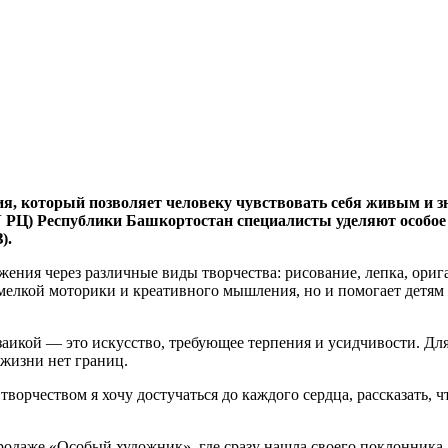
ния, который позволяет человеку чувствовать себя живым и 
 РЦ) Республики Башкортостан специалисты уделяют особое 
).
ния через различные виды творчества: рисование, лепка, оригам
 мелкой моторики и креативного мышления, но и помогает детям 
заикой — это искусство, требующее терпения и усидчивости. Дл
 жизни нет границ.
орчеством я хочу достучаться до каждого сердца, рассказать, ч
родаже «Особый художник», где сразу нашла своего поклонника.