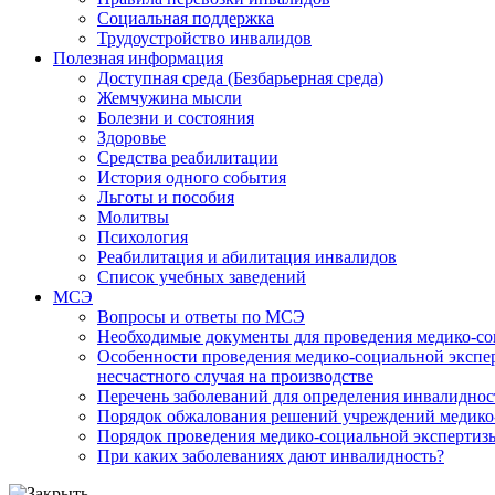
Социальная поддержка
Трудоустройство инвалидов
Полезная информация
Доступная среда (Безбарьерная среда)
Жемчужина мысли
Болезни и состояния
Здоровье
Средства реабилитации
История одного события
Льготы и пособия
Молитвы
Психология
Реабилитация и абилитация инвалидов
Список учебных заведений
МСЭ
Вопросы и ответы по МСЭ
Необходимые документы для проведения медико-со
Особенности проведения медико-социальной экспер
несчастного случая на производстве
Перечень заболеваний для определения инвалиднос
Порядок обжалования решений учреждений медико
Порядок проведения медико-социальной экспертизы
При каких заболеваниях дают инвалидность?