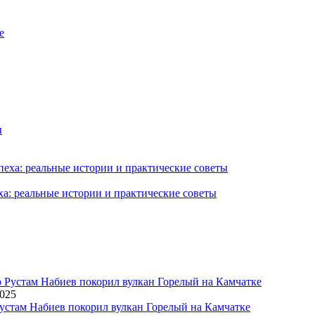
ха: реальные истории и практические советы
2025
устам Набиев покорил вулкан Горелый на Камчатке