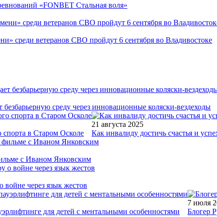
соревнований «FONBET Стальная воля»
ни» среди ветеранов СВО пройдут 6 сентября во Владивостоке
т безбарьерную среду через инновационные коляски-вездеходы
21 августа 2025
 спорта в Старом Осколе
Как инвалиду достичь счастья и успе
фильме с Иваном Янковским
о войне через язык жестов
7 июля 
уэрлифтинге для детей с ментальными особенностями
Блогер Р