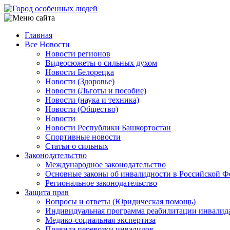
Перейти
к
основному
Главная
содержанию
Все Новости
Main
Новости регионов
navigation
Видеосюжеты о сильных духом
Новости Белорецка
Новости (Здоровье)
Новости (Льготы и пособие)
Новости (наука и техника)
Новости (Общество)
Новости
Новости Республики Башкортостан
Спортивные новости
Статьи о сильных
Законодательство
Международное законодательство
Основные законы об инвалидности в Российской Ф
Региональное законодательство
Защита прав
Вопросы и ответы (Юридическая помощь)
Индивидуальная программа реабилитации инвалид
Медико-социальная экспертиза
Правила перевозки инвалидов