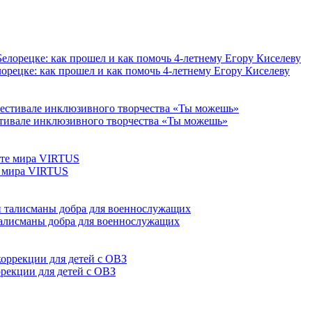
орецке: как прошел и как помочь 4-летнему Егору Киселеву
тивале инклюзивного творчества «Ты можешь»
е мира VIRTUS
талисманы добра для военнослужащих
ррекции для детей с ОВЗ