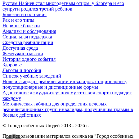
Рустам Набиев стал многодетным отцом: у блогера и его
супруги родился третий ребенок
Болезни и состояния
Рак и его типы
Нервные болезни
Анализы и обследования
Социальная поддержка
Средства реабилитации
Доступная среда
Жемчужина мысли
История одного события
Здоровье
Льготы и пособия
Список учебных заведений
Новый стандарт реабилитации инвалидов: стационарные,
полустационарные и дистанционные формы
Адаптивное джиу-джитсу: почему этот вид спорта подходит
каждому
Методическая таблица для определения целевых
реабилитационных групп инвалидам, получившим травмы в
боевых действиях
© Город особенных Людей 2013 - 2026 г.
При использовании материалов ссылка на "Город особенных