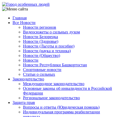
Перейти
к
основному
Главная
содержанию
Все Новости
Main
Новости регионов
navigation
Видеосюжеты о сильных духом
Новости Белорецка
Новости (Здоровье)
Новости (Льготы и пособие)
Новости (наука и техника)
Новости (Общество)
Новости
Новости Республики Башкортостан
Спортивные новости
Статьи о сильных
Законодательство
Международное законодательство
Основные законы об инвалидности в Российской
Федерации
Региональное законодательство
Защита прав
Вопросы и ответы (Юридическая помощь)
Индивидуальная программа реабилитации
инвалида