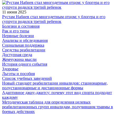
11 июня 2025
Рустам Набиев стал многодетным отцом: у блогера и его
супруги родился третий ребенок
Болезни и состояния
Рак и его типы
Нервные болезни
Анализы и обследования
Социальная поддержка
Средства реабилитации
Доступная среда
Жемчужина мысли
История одного события
Здоровье
Льготы и пособия
Список учебных заведений
Новый стандарт реабилитации инвалидов: стационарные,
полустационарные и дистанционные формы
Адаптивное джиу-джитсу: почему этот вид спорта подходит
каждому
Методическая таблица для определения целевых
реабилитационных групп инвалидам, получившим травмы в
боевых действиях