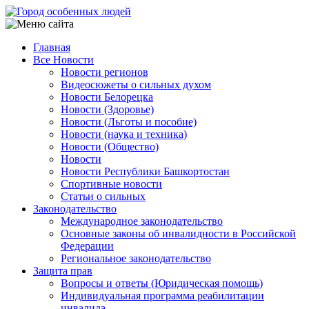
Перейти
к
основному
Главная
содержанию
Все Новости
Main
Новости регионов
navigation
Видеосюжеты о сильных духом
Новости Белорецка
Новости (Здоровье)
Новости (Льготы и пособие)
Новости (наука и техника)
Новости (Общество)
Новости
Новости Республики Башкортостан
Спортивные новости
Статьи о сильных
Законодательство
Международное законодательство
Основные законы об инвалидности в Российской
Федерации
Региональное законодательство
Защита прав
Вопросы и ответы (Юридическая помощь)
Индивидуальная программа реабилитации
инвалида