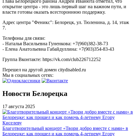
Глава Белорецкого района Андрей Иванюта отметил, что
открытие центра - это лишь первый шаг на важном пути, и
власти готовы оказать всестороннюю поддержку.
Адрес центра "Феникс": Белорецк, ул. Тюленина, д. 14, этаж
7.
Телефоны для связи:
- Наталья Васильевна Гуненкова: +7(960)382-38-73
- Елена Анатольевна Габайдуллина: +7(903)354-83-43
Группа Вконтакте: https://vk.com/club226712252
Перешел на другой домен citydisabled.ru
Мы в социальных сетях:
Новости Белорецка
17 августа 2025
Благотворительный концерт «Твори добро вместе с нами» в
Белорецке: как прошел и как помочь 4-летнему Егору