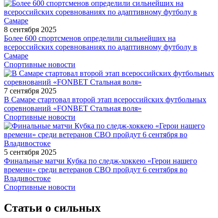
8 сентября 2025
Более 600 спортсменов определили сильнейших на
всероссийских соревнованиях по адаптивному футболу в
Самаре
Спортивные новости
7 сентября 2025
В Самаре стартовал второй этап всероссийских футбольных
соревнований «FONBET Стальная воля»
Спортивные новости
5 сентября 2025
Финальные матчи Кубка по следж-хоккею «Герои нашего
времени» среди ветеранов СВО пройдут 6 сентября во
Владивостоке
Спортивные новости
Статьи о сильных