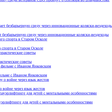
т безбарьерную среду через инновационные коляски-вездеходы
 спорта в Старом Осколе
рактические советы
фильме с Иваном Янковским
о войне через язык жестов
уэрлифтинге для детей с ментальными особенностями