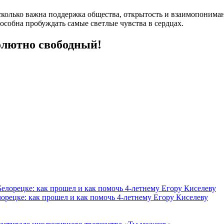
колько важна поддержка общества, открытость и взаимопониман
особна пробуждать самые светлые чувства в сердцах.
солютно свободный!
орецке: как прошел и как помочь 4-летнему Егору Киселеву