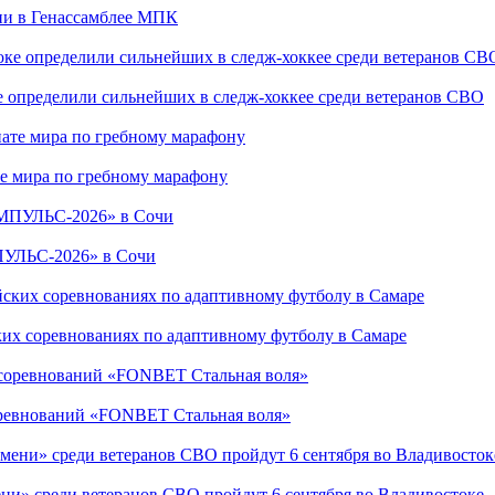
сии в Генассамблее МПК
е определили сильнейших в следж-хоккее среди ветеранов СВО
е мира по гребному марафону
ПУЛЬС-2026» в Сочи
ких соревнованиях по адаптивному футболу в Самаре
соревнований «FONBET Стальная воля»
ни» среди ветеранов СВО пройдут 6 сентября во Владивостоке