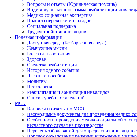
Вопросы и ответы (Юридическая помощь)
Индивидуальная программа реабилитации инвалид
Медико-социальная экспертиза
Правила перевозки инвалидов
Социальная поддержка
Трудоустройство инвалидов
Полезная информация
Доступная среда (Безбарьерная среда)
Жемчужина мысли
Болезни и состояния
Здоровье
Средства реабилитации
История одного события
Льготы и пособия
Молитвы
Психология
Реабилитация и абилитация инвалидов
Список учебных заведений
МСЭ
Вопросы и ответы по МСЭ
Необходимые документы для проведения медико-со
Особенности проведения медико-социальной экспер
несчастного случая на производстве
Перечень заболеваний для определения инвалиднос
Порядок обжалования решений учреждений медико