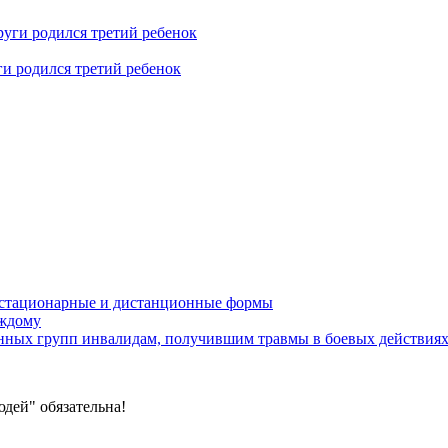
ги родился третий ребенок
устационарные и дистанционные формы
аждому
онных групп инвалидам, получившим травмы в боевых действия
дей" обязательна!