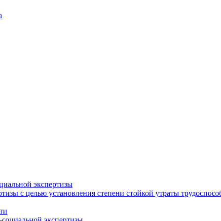
а
циальной экспертизы
тизы с целью установления степени стойкой утраты трудоспособ
ти
-социальной экспертизы