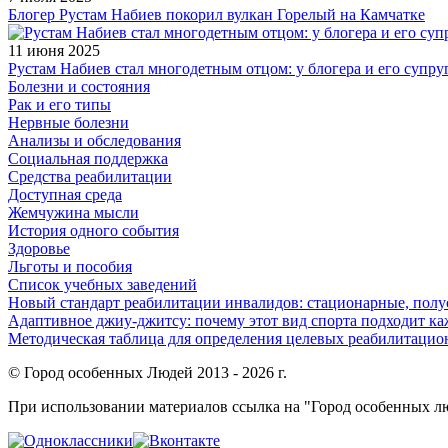
Блогер Рустам Набиев покорил вулкан Горелый на Камчатке
11 июня 2025
Рустам Набиев стал многодетным отцом: у блогера и его супру
Болезни и состояния
Рак и его типы
Нервные болезни
Анализы и обследования
Социальная поддержка
Средства реабилитации
Доступная среда
Жемчужина мысли
История одного события
Здоровье
Льготы и пособия
Список учебных заведений
Новый стандарт реабилитации инвалидов: стационарные, пол
Адаптивное джиу-джитсу: почему этот вид спорта подходит к
Методическая таблица для определения целевых реабилитаци
© Город особенных Людей 2013 - 2026 г.
При использовании материалов ссылка на "Город особенных лю