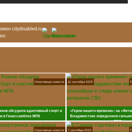
мен citydisabled.ru
тях:
Спортивные новости
11 сентября 2025
С
жков обсудили адаптивный спорт и
«Герои нашего времени»: на «Фети
ии в Генассамблее МПК
Владивостоке определили сильне
хоккее среди ветеранов СВО
Спортивные новости
7 сентября 2025
С