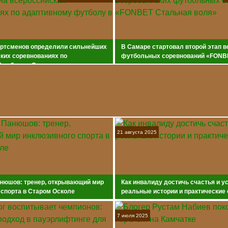
ортсменов определили сильнейших
В Самаре стартовал второй этап 
ких соревнованиях по
футбольных соревнований «FONB
футболу в Самаре
воля»
21 августа 2025
нюшов: тренер, открывающий мир
Как инвалиду достичь счастья и у
 спорта в Старом Осколе
реальные истории и практические
7 июля 2025