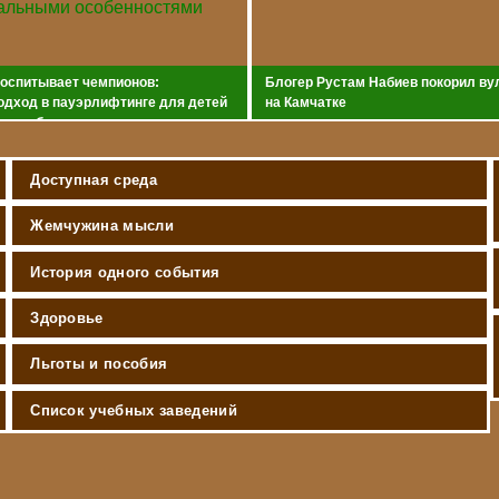
воспитывает чемпионов:
Блогер Рустам Набиев покорил ву
одход в пауэрлифтинге для детей
на Камчатке
и особенностями
Доступная среда
Жемчужина мысли
История одного события
Здоровье
Льготы и пособия
Список учебных заведений