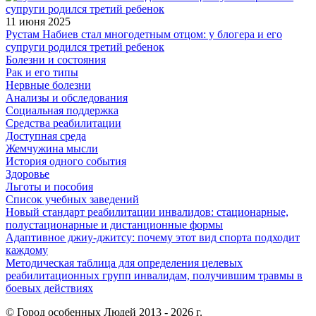
11 июня 2025
Рустам Набиев стал многодетным отцом: у блогера и его
супруги родился третий ребенок
Болезни и состояния
Рак и его типы
Нервные болезни
Анализы и обследования
Социальная поддержка
Средства реабилитации
Доступная среда
Жемчужина мысли
История одного события
Здоровье
Льготы и пособия
Список учебных заведений
Новый стандарт реабилитации инвалидов: стационарные,
полустационарные и дистанционные формы
Адаптивное джиу-джитсу: почему этот вид спорта подходит
каждому
Методическая таблица для определения целевых
реабилитационных групп инвалидам, получившим травмы в
боевых действиях
© Город особенных Людей 2013 - 2026 г.