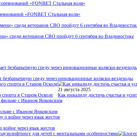
соревнований «FONBET Стальная воля»
ни» среди ветеранов СВО пройдут 6 сентября во Владивостоке
т безбарьерную среду через инновационные коляски-вездеходы
21 августа 2025
 спорта в Старом Осколе
Как инвалиду достичь счастья и успе
фильме с Иваном Янковским
о войне через язык жестов