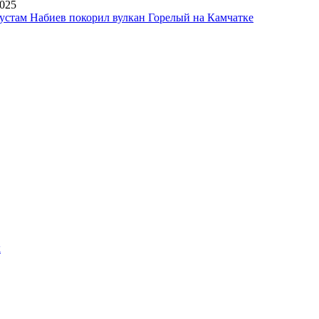
2025
устам Набиев покорил вулкан Горелый на Камчатке
х