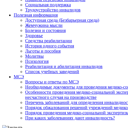
Социальная поддержка
Трудоустройство инвалидов
Полезная информация
Доступная среда (Безбарьерная среда)
Жемчужина мысли
Болезни и состояния
Здоровье
Средства реабилитации
История одного события
Льготы и пособия
Молитвы
Психология
Реабилитация и абилитация инвалидов
Список учебных заведений
МСЭ
Вопросы и ответы по МСЭ
Необходимые документы для проведения медико-со
Особенности проведения медико-социальной экспер
несчастного случая на производстве
Перечень заболеваний для определения инвалиднос
Порядок обжалования решений учреждений медико
Порядок проведения медико-социальной экспертизы
При каких заболеваниях дают инвалидность?