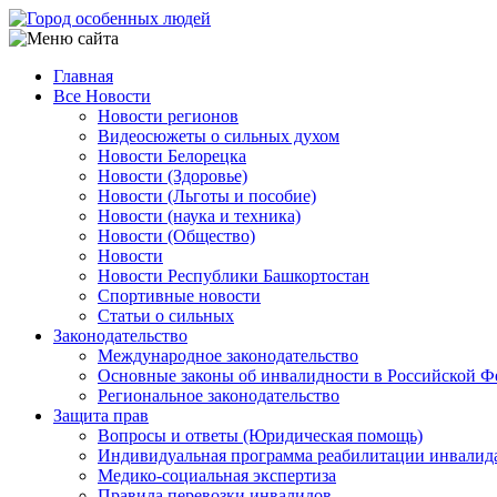
Перейти
к
основному
Главная
содержанию
Все Новости
Main
Новости регионов
navigation
Видеосюжеты о сильных духом
Новости Белорецка
Новости (Здоровье)
Новости (Льготы и пособие)
Новости (наука и техника)
Новости (Общество)
Новости
Новости Республики Башкортостан
Спортивные новости
Статьи о сильных
Законодательство
Международное законодательство
Основные законы об инвалидности в Российской Ф
Региональное законодательство
Защита прав
Вопросы и ответы (Юридическая помощь)
Индивидуальная программа реабилитации инвалид
Медико-социальная экспертиза
Правила перевозки инвалидов