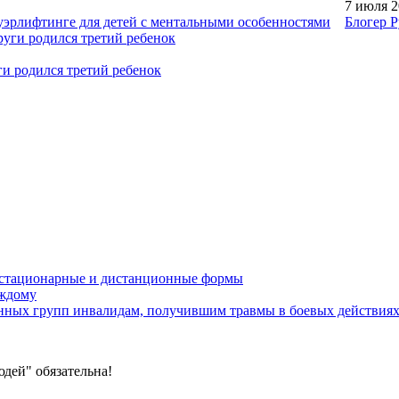
7 июля 
уэрлифтинге для детей с ментальными особенностями
Блогер Р
ги родился третий ребенок
устационарные и дистанционные формы
аждому
онных групп инвалидам, получившим травмы в боевых действия
дей" обязательна!