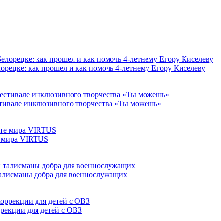
орецке: как прошел и как помочь 4-летнему Егору Киселеву
тивале инклюзивного творчества «Ты можешь»
е мира VIRTUS
талисманы добра для военнослужащих
ррекции для детей с ОВЗ