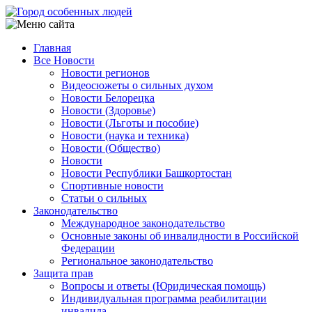
Перейти
к
основному
Главная
содержанию
Все Новости
Main
Новости регионов
navigation
Видеосюжеты о сильных духом
Новости Белорецка
Новости (Здоровье)
Новости (Льготы и пособие)
Новости (наука и техника)
Новости (Общество)
Новости
Новости Республики Башкортостан
Спортивные новости
Статьи о сильных
Законодательство
Международное законодательство
Основные законы об инвалидности в Российской
Федерации
Региональное законодательство
Защита прав
Вопросы и ответы (Юридическая помощь)
Индивидуальная программа реабилитации
инвалида