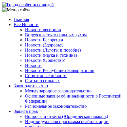
Перейти
к
основному
Главная
содержанию
Все Новости
Main
Новости регионов
navigation
Видеосюжеты о сильных духом
Новости Белорецка
Новости (Здоровье)
Новости (Льготы и пособие)
Новости (наука и техника)
Новости (Общество)
Новости
Новости Республики Башкортостан
Спортивные новости
Статьи о сильных
Законодательство
Международное законодательство
Основные законы об инвалидности в Российской
Федерации
Региональное законодательство
Защита прав
Вопросы и ответы (Юридическая помощь)
Индивидуальная программа реабилитации
инвалида