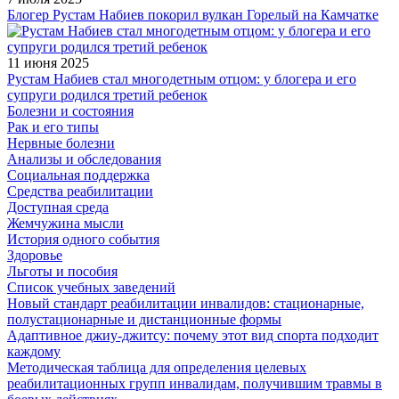
Блогер Рустам Набиев покорил вулкан Горелый на Камчатке
11 июня 2025
Рустам Набиев стал многодетным отцом: у блогера и его
супруги родился третий ребенок
Болезни и состояния
Рак и его типы
Нервные болезни
Анализы и обследования
Социальная поддержка
Средства реабилитации
Доступная среда
Жемчужина мысли
История одного события
Здоровье
Льготы и пособия
Список учебных заведений
Новый стандарт реабилитации инвалидов: стационарные,
полустационарные и дистанционные формы
Адаптивное джиу-джитсу: почему этот вид спорта подходит
каждому
Методическая таблица для определения целевых
реабилитационных групп инвалидам, получившим травмы в