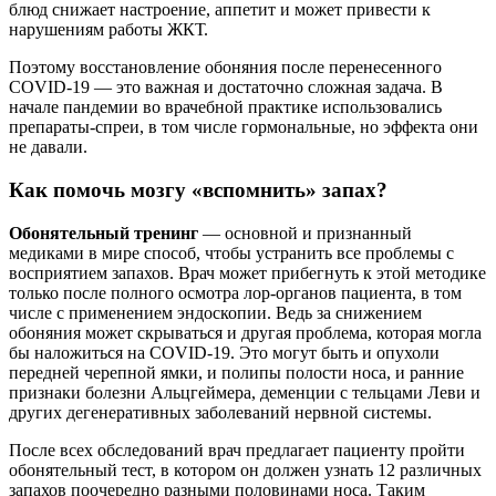
блюд снижает настроение, аппетит и может привести к
нарушениям работы ЖКТ.
Поэтому восстановление обоняния после перенесенного
COVID-19 — это важная и достаточно сложная задача. В
начале пандемии во врачебной практике использовались
препараты-спреи, в том числе гормональные, но эффекта они
не давали.
Как помочь мозгу «вспомнить» запах?
Обонятельный тренинг
— основной и признанный
медиками в мире способ, чтобы устранить все проблемы с
восприятием запахов. Врач может прибегнуть к этой методике
только после полного осмотра лор-органов пациента, в том
числе с применением эндоскопии. Ведь за снижением
обоняния может скрываться и другая проблема, которая могла
бы наложиться на COVID-19. Это могут быть и опухоли
передней черепной ямки, и полипы полости носа, и ранние
признаки болезни Альцгеймера, деменции с тельцами Леви и
других дегенеративных заболеваний нервной системы.
После всех обследований врач предлагает пациенту пройти
обонятельный тест, в котором он должен узнать 12 различных
запахов поочередно разными половинами носа. Таким