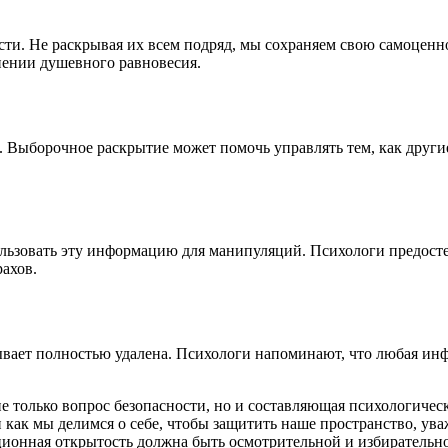
ти. Не раскрывая их всем подряд, мы сохраняем свою самоценно
анении душевного равновесия.
. Выборочное раскрытие может помочь управлять тем, как други
ользовать эту информацию для манипуляций. Психологи предост
рахов.
вает полностью удалена. Психологи напоминают, что любая инф
 только вопрос безопасности, но и составляющая психологичес
 и как мы делимся о себе, чтобы защитить наше пространство, у
ционная открытость должна быть осмотрительной и избирательн