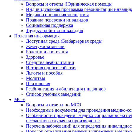
Вопросы и ответы (Юридическая помощь)
Индивидуальная программа реабилитации инвалид
Медико-социальная экспертиза
Правила перевозки инвалидов
Социальная поддержка
Трудоустройство инвалидов
Полезная информация
Доступная среда (Безбарьерная среда)
Жемчужина мысли
Болезни и состояния
Здоровье
Средства реабилитации
История одного события
Льготы и пособия
Молитвы
Психология
Реабилитация и абилитация инвалидов
Список учебных заведений
МСЭ
Вопросы и ответы по МСЭ
Необходимые документы для проведения медико-со
Особенности проведения медико-социальной экспер
несчастного случая на производстве
Перечень заболеваний для определения инвалиднос
Порядок обжалования решений учреждений медико