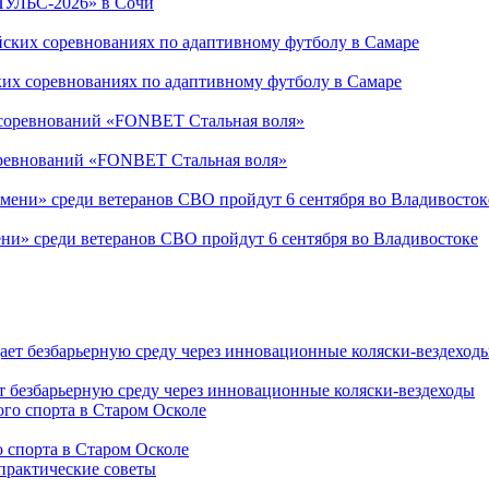
ПУЛЬС-2026» в Сочи
ких соревнованиях по адаптивному футболу в Самаре
соревнований «FONBET Стальная воля»
ни» среди ветеранов СВО пройдут 6 сентября во Владивостоке
т безбарьерную среду через инновационные коляски-вездеходы
 спорта в Старом Осколе