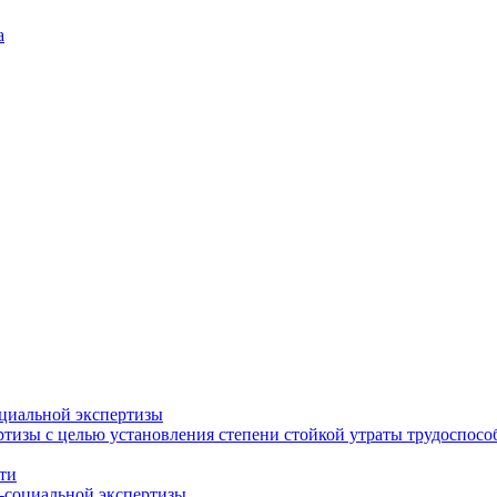
а
циальной экспертизы
тизы с целью установления степени стойкой утраты трудоспособ
ти
-социальной экспертизы